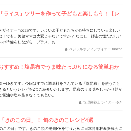
「ライス」ツリーを作って子どもと楽しもう！【レ
デザイナーmoccoです。いよいよ子どもたちが心待ちにしている楽しい
ね！でも…美健ママは大変じゃないですか？ なにせ、師走の慌ただしい
スの準備をしながら…プラス、お…
ベジフルボディデザイナー mocco
おすすめ！塩昆布でうま味たっぷりになる簡単おか
ターゆきです。今回はすでに調味料を含んでいる「塩昆布」を使うこと
きるというレシピを2つご紹介いたします。昆布のうま味をしっかり効か
で醤油や塩を足さなくても良い…
管理栄養士ライター ゆき
は「きのこの日」！ 旬のきのこレシピ4選
「きのこの日」です。きのこ類の消費PRを行うために日本特用林産振興会に