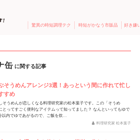
驚異の時短調理テク
時短がかなう市販品
好き嫌
ナ缶
に関する記事
ぶそうめんアレンジ3選！あっという間に作れて忙し
すすめ
しそうめんが恋しくなる料理研究家の松本葉子です。この「そうめ
にとってすごく便利なアイテムって知ってました？ なんといってもゆで
2分以内でゆであがるので、ご飯を炊…
料理研究家 松本葉子