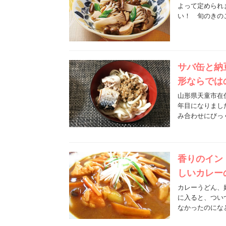
よって定められ
い！ 旬のきの
サバ缶と納
形ならでは
山形県天童市在
年目になりまし
み合わせにびっ
香りのイン
しいカレー
カレーうどん、
に入ると、つい
なかったのにな