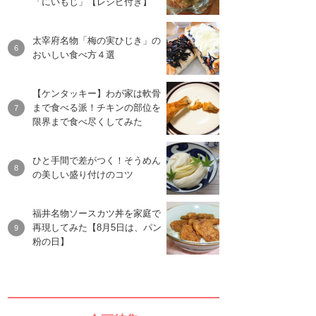
「にいもじ」【レシピ付き】
太宰府名物「梅の実ひじき」の
おいしい食べ方４選
【ケンタッキー】わが家は軟骨
まで食べる派！チキンの部位を
限界まで食べ尽くしてみた
ひと手間で差がつく！そうめん
の美しい盛り付けのコツ
福井名物ソースカツ丼を家庭で
再現してみた【8月5日は、パン
粉の日】