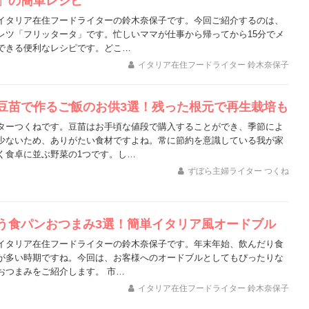
」の簡単レシピ
イタリア在住フードライターの鈴木奈保子です。今回ご紹介するのは、
レツ「フリッタータ」です。忙しいママが仕事から帰ってから15分でメ
できる便利なレシピです。どこ…
イタリア在住フードライター 鈴木奈保子
豆苗で作るご飯のお供3選！残った根元で再生栽培も
ターつくねです。豆苗はお手頃な値段で購入することができ、季節によ
少ないため、ありがたい食材ですよね。常に節約を意識している我が家
く食卓に並ぶ野菜の1つです。し…
ずぼら主婦ライター つくね
う食パンおつまみ3選！簡単イタリア風オードブル
イタリア在住フードライターの鈴木奈保子です。年末年始、飲んだり食
が多い時期ですね。今回は、お客様へのオードブルとしてもぴったりな
おつまみをご紹介します。 市…
イタリア在住フードライター 鈴木奈保子