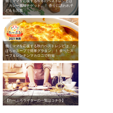
働くママを応援する今冬のベストレシピは
「カレー風味ナゲット」！ 香りに誘われ子
どもも完食
働くママを応援する秋のベストレシピは「か
ぼちゃスープで簡単グラタン」！ 余ったス
ープ＆レンチンマカロニで時短
【たべぷろライターの一覧はコチラ】