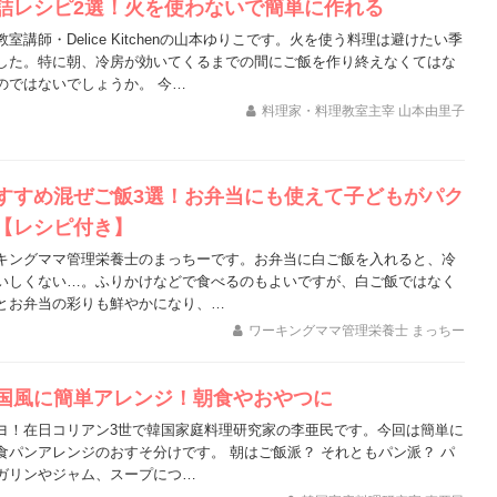
詰レシピ2選！火を使わないで簡単に作れる
室講師・Delice Kitchenの山本ゆりこです。火を使う料理は避けたい季
した。特に朝、冷房が効いてくるまでの間にご飯を作り終えなくてはな
のではないでしょうか。 今…
料理家・料理教室主宰 山本由里子
すすめ混ぜご飯3選！お弁当にも使えて子どもがパク
【レシピ付き】
キングママ管理栄養士のまっちーです。お弁当に白ご飯を入れると、冷
いしくない…。ふりかけなどで食べるのもよいですが、白ご飯ではなく
とお弁当の彩りも鮮やかになり、…
ワーキングママ管理栄養士 まっちー
国風に簡単アレンジ！朝食やおやつに
ヨ！在日コリアン3世で韓国家庭料理研究家の李亜民です。今回は簡単に
食パンアレンジのおすそ分けです。 朝はご飯派？ それともパン派？ パ
ガリンやジャム、スープにつ…