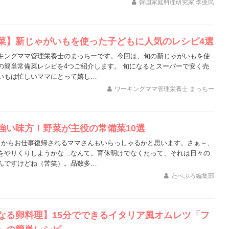
韓国家庭料理研究家 李亜民
菜】新じゃがいもを使った子どもに人気のレシピ4選
キングママ管理栄養士のまっちーです。今回は、旬の新じゃがいもを使
の簡単常備菜レシピを4つご紹介します。 旬になるとスーパーで安く売
いもは忙しいママにとって嬉し…
ワーキングママ管理栄養士 まっちー
強い味方！野菜が主役の常備菜10選
月からお仕事復帰されるママさんもいらっしゃるかと思います。さぁ～、
をやりくりしようかな…なんて。育休明けでなくたって、それは日々の
んですけどね（苦笑）。品数多…
たべぷろ編集部
なる卵料理】15分でできるイタリア風オムレツ「フ