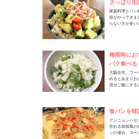
さっぱり缶
家庭料理とパン教
節がやってきま
らない方が多い
梅雨時にお
パク食べる
大阪在住、ワー
めるとあまりお
混ぜご飯にする
食パンを韓
アンニョンハセ
作れる韓国風の
ンの場合、マー