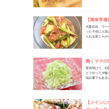
【簡単常備
大阪在住、ワー
った子供に人気
られる新じゃが
働くママの
育休明けて、4
どうやって夕飯
悩み事でもある
【メインに