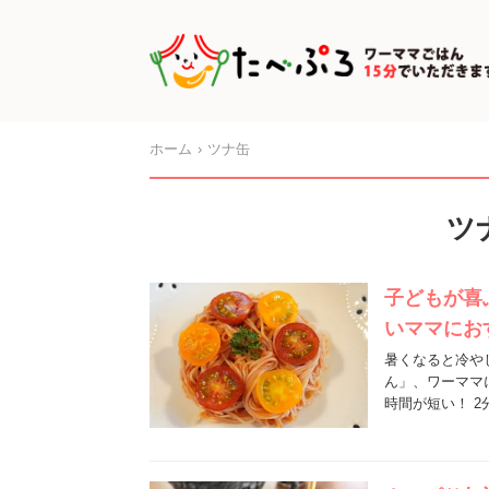
ホーム
ツナ缶
ツ
子どもが喜
いママにお
暑くなると冷や
ん」、ワーママ
時間が短い！ 