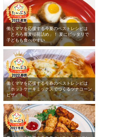
働くママを応援する今夏のベストレシピは
「とろろ蕎麦稲荷詰め」！ 夏にピッタリで
子どもも食べやすい
働くママを応援する今春のベストレシピは
「ホットケーキミックスでつくるツナコーン
ピザ」！