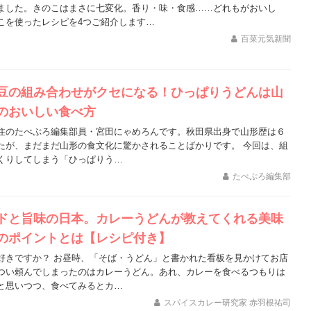
ました。きのこはまさに七変化。香り・味・食感……どれもがおいし
こを使ったレシピを4つご紹介します…
百菜元気新聞
豆の組み合わせがクセになる！ひっぱりうどんは山
のおいしい食べ方
住のたべぷろ編集部員・宮田にゃめろんです。秋田県出身で山形歴は６
たが、まだまだ山形の食文化に驚かされることばかりです。 今回は、組
くりしてしまう「ひっぱりう…
たべぷろ編集部
ドと旨味の日本。カレーうどんが教えてくれる美味
のポイントとは【レシピ付き】
好きですか？ お昼時、「そば・うどん」と書かれた看板を見かけてお店
つい頼んでしまったのはカレーうどん。あれ、カレーを食べるつもりは
と思いつつ、食べてみるとカ…
スパイスカレー研究家 赤羽根祐司