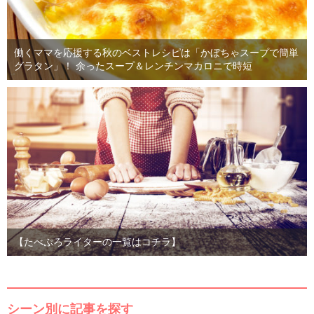
働くママを応援する秋のベストレシピは「かぼちゃスープで簡単
グラタン」！ 余ったスープ＆レンチンマカロニで時短
【たべぷろライターの一覧はコチラ】
シーン別に記事を探す