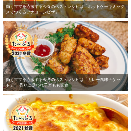
働くママを応援する今春のベストレシピは「ホットケーキミック
スでつくるツナコーンピザ」！
働くママを応援する今冬のベストレシピは「カレー風味ナゲッ
ト」！ 香りに誘われ子どもも完食