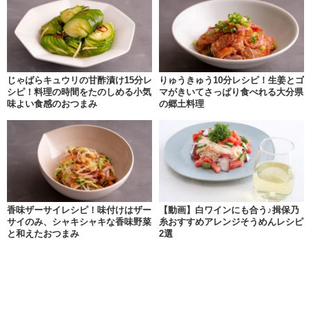
じゃばらキュウリの甘酢漬け15分レ
りゅうきゅう10分レシピ！生姜とゴ
シピ！料理の時間をたのしめる小気
マがきいてさっぱり食べれる大分県
味よい食感のおつまみ
の郷土料理
香味ザーサイレシピ！味付けはザー
【動画】白ワインにも合う♪揖保乃
サイのみ、シャキシャキな香味野菜
糸おすすめアレンジそうめんレシピ
と和えたおつまみ
2選