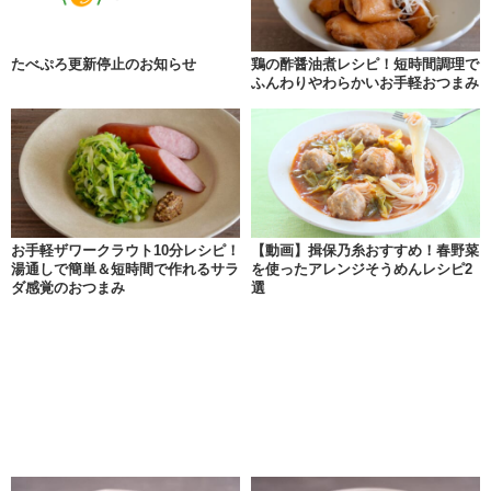
たべぷろ更新停止のお知らせ
鶏の酢醤油煮レシピ！短時間調理で
ふんわりやわらかいお手軽おつまみ
お手軽ザワークラウト10分レシピ！
【動画】揖保乃糸おすすめ！春野菜
湯通しで簡単＆短時間で作れるサラ
を使ったアレンジそうめんレシピ2
ダ感覚のおつまみ
選