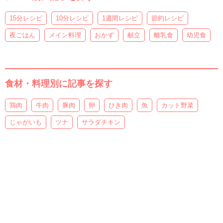
15分レシピ
10分レシピ
1週間レシピ
節約レシピ
夜ごはん
メイン料理
おかず
献立
離乳食
幼児食
食材・料理別に記事を探す
鶏肉
牛肉
豚肉
卵
ひき肉
魚
カット野菜
じゃがいも
ツナ
サラダチキン