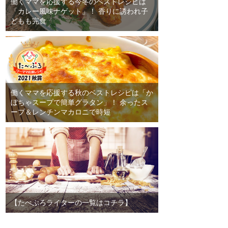
働くママを応援する今冬のベストレシピは
「カレー風味ナゲット」！ 香りに誘われ子
どもも完食
働くママを応援する秋のベストレシピは「か
ぼちゃスープで簡単グラタン」！ 余ったス
ープ＆レンチンマカロニで時短
【たべぷろライターの一覧はコチラ】