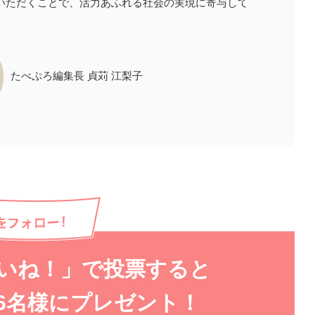
いただくことで、活力あふれる社会の実現に寄与して
たべぷろ編集長 貞苅 江梨子
いね！」で
投票すると
6
名様にプレゼント！