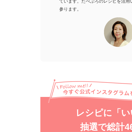
ています。たべぷろのレシピを活用
参ります。
レシピに「い
抽選で総計
4