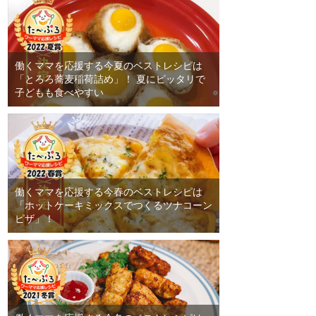
働くママを応援する今夏のベストレシピは
「とろろ蕎麦稲荷詰め」！ 夏にピッタリで
子どもも食べやすい
働くママを応援する今春のベストレシピは
「ホットケーキミックスでつくるツナコーン
ピザ」！