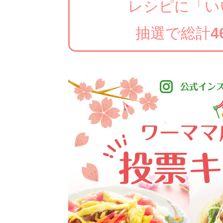
レシピに「い
抽選で総計
4