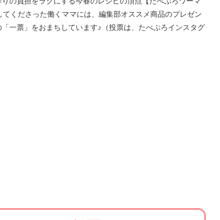
作りの負担をラクにする今春のレシピの頂点【たべぷろワーマ
票してくださった働くママには、編集部オススメ商品のプレゼン
の「一票」をおまちしています♪（投票は、たべぷろインスタグ