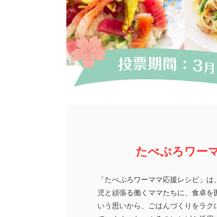
たべぷろ
ワー
「たべぷろワーママ応援レシピ」は
児と頑張る働くママたちに、食卓を
いう思いから、ごはんづくりをラク