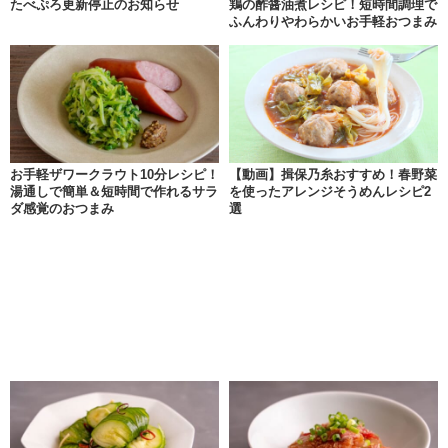
たべぷろ更新停止のお知らせ
鶏の酢醤油煮レシピ！短時間調理で
ふんわりやわらかいお手軽おつまみ
お手軽ザワークラウト10分レシピ！
【動画】揖保乃糸おすすめ！春野菜
湯通しで簡単＆短時間で作れるサラ
を使ったアレンジそうめんレシピ2
ダ感覚のおつまみ
選