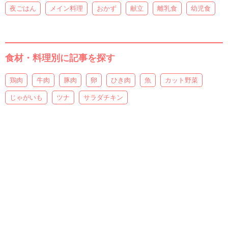
夜ごはん
メイン料理
おかず
献立
離乳食
幼児食
食材・料理別に記事を探す
鶏肉
牛肉
豚肉
卵
ひき肉
魚
カット野菜
じゃがいも
ツナ
サラダチキン