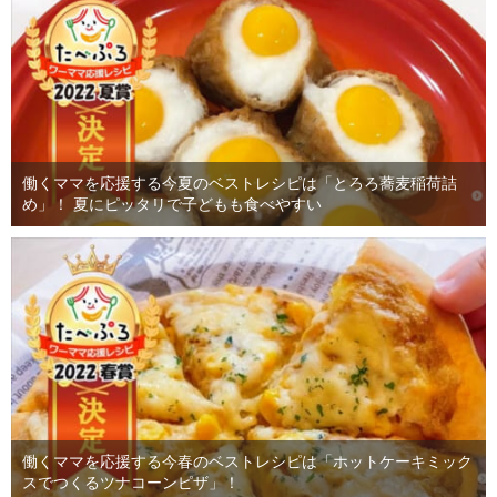
働くママを応援する今夏のベストレシピは「とろろ蕎麦稲荷詰
め」！ 夏にピッタリで子どもも食べやすい
働くママを応援する今春のベストレシピは「ホットケーキミック
スでつくるツナコーンピザ」！