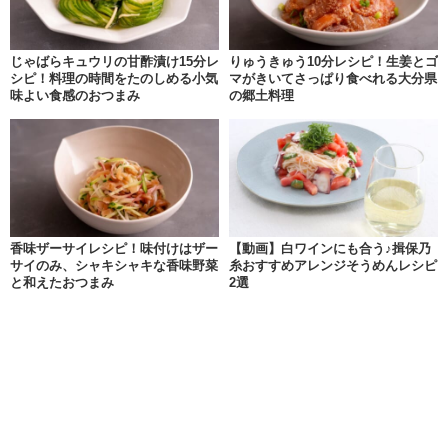
じゃばらキュウリの甘酢漬け15分レ
りゅうきゅう10分レシピ！生姜とゴ
シピ！料理の時間をたのしめる小気
マがきいてさっぱり食べれる大分県
味よい食感のおつまみ
の郷土料理
香味ザーサイレシピ！味付けはザー
【動画】白ワインにも合う♪揖保乃
サイのみ、シャキシャキな香味野菜
糸おすすめアレンジそうめんレシピ
と和えたおつまみ
2選