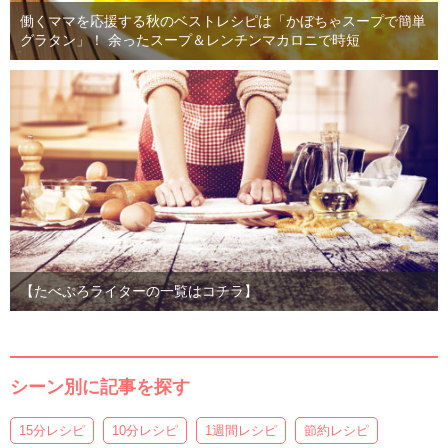
働くママを応援する秋のベストレシピは「かぼちゃスープで簡単
グラタン」！ 余ったスープ＆レンチンマカロニで時短
【たべぷろライターの一覧はコチラ】
シーン別に記事を探す
15分レシピ
10分レシピ
1週間レシピ
節約レシピ