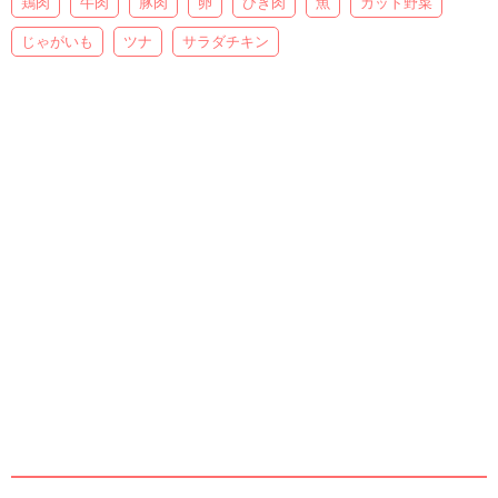
鶏肉
牛肉
豚肉
卵
ひき肉
魚
カット野菜
じゃがいも
ツナ
サラダチキン