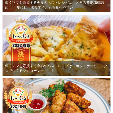
働くママを応援する今夏のベストレシピは「とろろ蕎麦稲荷詰
め」！ 夏にピッタリで子どもも食べやすい
働くママを応援する今春のベストレシピは「ホットケーキミック
スでつくるツナコーンピザ」！