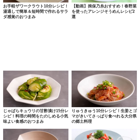
お手軽ザワークラウト10分レシピ！
【動画】揖保乃糸おすすめ！春野菜
湯通しで簡単＆短時間で作れるサラ
を使ったアレンジそうめんレシピ2
ダ感覚のおつまみ
選
じゃばらキュウリの甘酢漬け15分レ
りゅうきゅう10分レシピ！生姜とゴ
シピ！料理の時間をたのしめる小気
マがきいてさっぱり食べれる大分県
味よい食感のおつまみ
の郷土料理