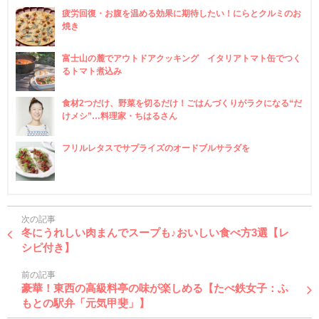
疲労回復・お腹を温める効果に期待したい！にらとクルミのお
焼き
富士山の麓でアウトドアクッキング イタリアトマト缶でつく
るトマト煮込み
食材2つだけ、野菜を切るだけ！ごはんづくりがラクになる“だ
けメシ”…料理家・ちはるさん
フリルレタスでサプライズのオードブルサラダを
次の記事
冬にうれしい肉まんでスープも♪おいしい食べ方3選【レ
シピ付き】
前の記事
豪華！東西の高級料亭の味が楽しめる【たべ鉄女子：ふ
もとの駅弁「元気甲斐」】