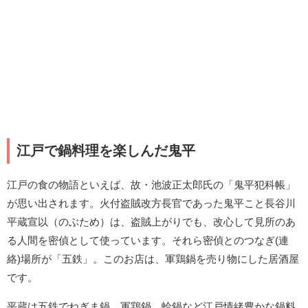
江戸で鍋料理を楽しんだ鬼平
江戸の食の物語といえば、故・池波正太郎氏の「鬼平犯科帳」
が思い出されます。火付盗賊改方長官であった鬼平こと長谷川
平蔵宣以（のぶため）は、盗賊上がりでも、改心して見所のあ
る人間を密偵として使っています。それら密偵とのつなぎ(連
絡)場所が「五鉄」。このお店は、軍鶏鍋を売り物にした居酒屋
です。
平蔵は五鉄でねぎま鍋、軍鶏鍋、蛤鍋など江戸情緒豊かな鍋料