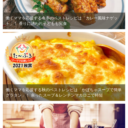
働くママを応援する今冬のベストレシピは「カレー風味ナゲッ
ト」！ 香りに誘われ子どもも完食
働くママを応援する秋のベストレシピは「かぼちゃスープで簡単
グラタン」！ 余ったスープ＆レンチンマカロニで時短