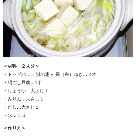
＜材料・２人分＞
・トップバリュ 減の恵み 長（白）ねぎ…２本
・絹ごし豆腐…1丁
・しょうゆ…大さじ１
・みりん…大さじ１
・だし…大さじ１
・水…１㍑
＜作り方＞