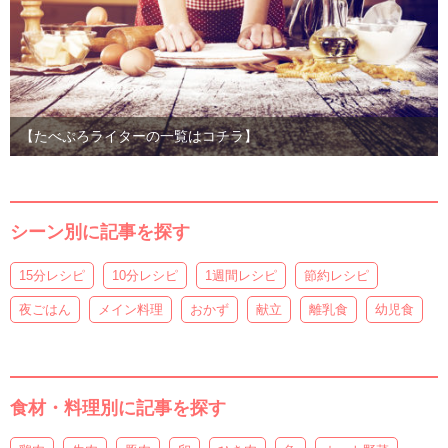
【たべぷろライターの一覧はコチラ】
シーン別に記事を探す
15分レシピ
10分レシピ
1週間レシピ
節約レシピ
夜ごはん
メイン料理
おかず
献立
離乳食
幼児食
食材・料理別に記事を探す