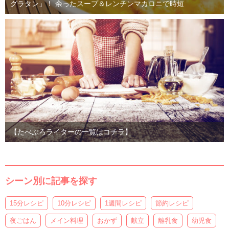
グラタン」！ 余ったスープ＆レンチンマカロニで時短
【たべぷろライターの一覧はコチラ】
シーン別に記事を探す
15分レシピ
10分レシピ
1週間レシピ
節約レシピ
夜ごはん
メイン料理
おかず
献立
離乳食
幼児食