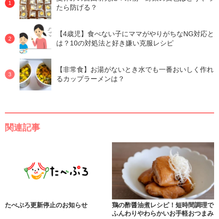
たら防げる？
【4歳児】食べない子にママがやりがちなNG対応と
は？10の対処法と好き嫌い克服レシピ
【非常食】お湯がないとき水でも一番おいしく作れ
るカップラーメンは？
関連記事
たべぷろ更新停止のお知らせ
鶏の酢醤油煮レシピ！短時間調理で
ふんわりやわらかいお手軽おつまみ