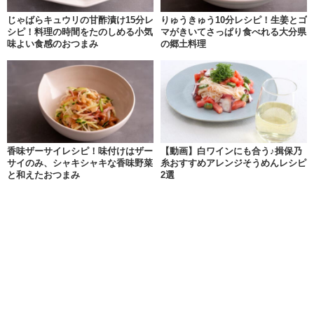
じゃばらキュウリの甘酢漬け15分レ
りゅうきゅう10分レシピ！生姜とゴ
シピ！料理の時間をたのしめる小気
マがきいてさっぱり食べれる大分県
味よい食感のおつまみ
の郷土料理
香味ザーサイレシピ！味付けはザー
【動画】白ワインにも合う♪揖保乃
サイのみ、シャキシャキな香味野菜
糸おすすめアレンジそうめんレシピ
と和えたおつまみ
2選