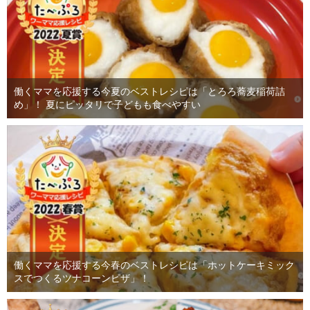
働くママを応援する今夏のベストレシピは「とろろ蕎麦稲荷詰
め」！ 夏にピッタリで子どもも食べやすい
働くママを応援する今春のベストレシピは「ホットケーキミック
スでつくるツナコーンピザ」！