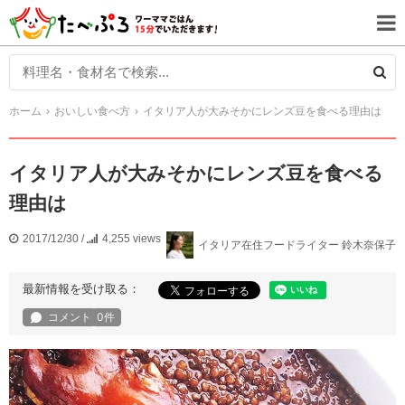
ホーム
おいしい食べ方
イタリア人が大みそかにレンズ豆を食べる理由は
イタリア人が大みそかにレンズ豆を食べる
理由は
2017/12/30
/
4,255 views
イタリア在住フードライター 鈴木奈保子
最新情報を受け取る：