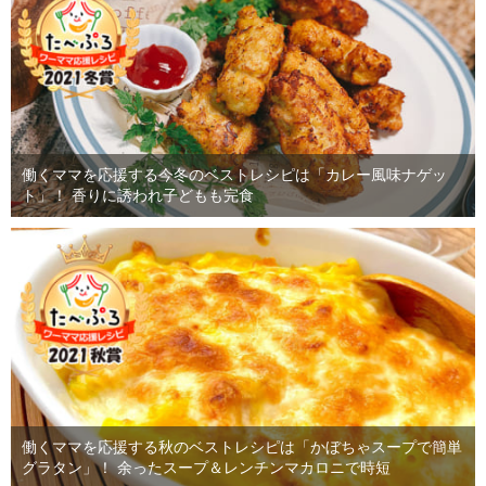
働くママを応援する今冬のベストレシピは「カレー風味ナゲッ
ト」！ 香りに誘われ子どもも完食
働くママを応援する秋のベストレシピは「かぼちゃスープで簡単
グラタン」！ 余ったスープ＆レンチンマカロニで時短