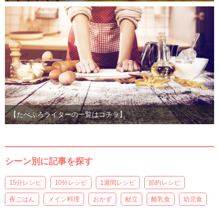
【たべぷろライターの一覧はコチラ】
シーン別に記事を探す
15分レシピ
10分レシピ
1週間レシピ
節約レシピ
夜ごはん
メイン料理
おかず
献立
離乳食
幼児食