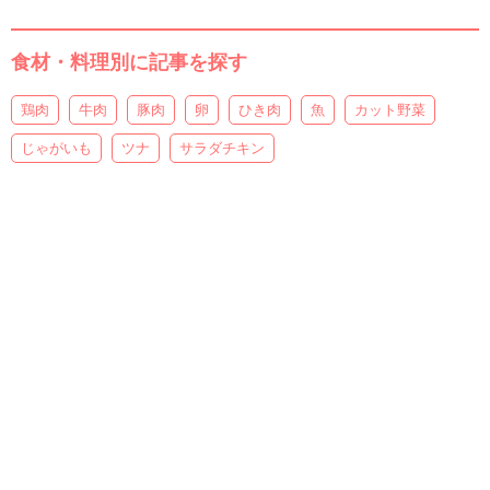
食材・料理別に記事を探す
鶏肉
牛肉
豚肉
卵
ひき肉
魚
カット野菜
じゃがいも
ツナ
サラダチキン