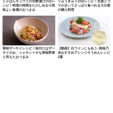
じゃばらキュウリの甘酢漬け15分レ
りゅうきゅう10分レシピ！生姜とゴ
シピ！料理の時間をたのしめる小気
マがきいてさっぱり食べれる大分県
味よい食感のおつまみ
の郷土料理
香味ザーサイレシピ！味付けはザー
【動画】白ワインにも合う♪揖保乃
サイのみ、シャキシャキな香味野菜
糸おすすめアレンジそうめんレシピ
と和えたおつまみ
2選