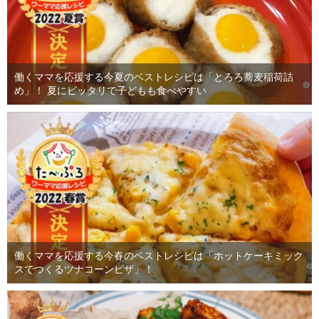
働くママを応援する今夏のベストレシピは「とろろ蕎麦稲荷詰
め」！ 夏にピッタリで子どもも食べやすい
働くママを応援する今春のベストレシピは「ホットケーキミック
スでつくるツナコーンピザ」！