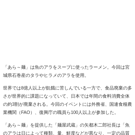
「あら～麺」は魚のアラをスープに使ったラーメン。今回は宮
城県石巻産のタラやヒラメのアラを使用。
世界では8億人以上が飢餓に苦しんでいる一方で、食品廃棄の多
さが世界的に課題になっていて、日本では年間の食料消費全体
の約3割が廃棄される。今回のイベントには外務省、国連食糧農
業機関（FAO）、復興庁の職員ら100人以上が参加した。
「あら～麺」を提供した「麺屋武蔵」の矢都木二郎社長は「魚
のアラは日によって種類、量、鮮度などが異なり、一定の品質