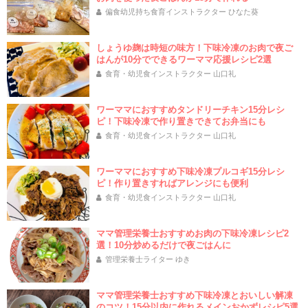
偏食幼児持ち食育インストラクター ひなた葵
しょうゆ麹は時短の味方！下味冷凍のお肉で夜ご
はんが10分でできるワーママ応援レシピ2選
食育・幼児食インストラクター 山口礼
ワーママにおすすめタンドリーチキン15分レシ
ピ！下味冷凍で作り置きできてお弁当にも
食育・幼児食インストラクター 山口礼
ワーママにおすすめ下味冷凍プルコギ15分レシ
ピ！作り置きすればアレンジにも便利
食育・幼児食インストラクター 山口礼
ママ管理栄養士おすすめお肉の下味冷凍レシピ2
選！10分炒めるだけで夜ごはんに
管理栄養士ライター ゆき
ママ管理栄養士おすすめ下味冷凍とおいしい解凍
のコツ！15分以内に作れるメインおかずレシピ5選