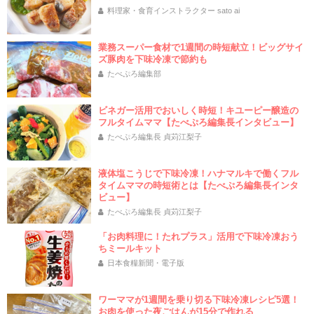
料理家・食育インストラクター sato ai
業務スーパー食材で1週間の時短献立！ビッグサイ
ズ豚肉を下味冷凍で節約も
たべぷろ編集部
ビネガー活用でおいしく時短！キユーピー醸造の
フルタイムママ【たべぷろ編集長インタビュー】
たべぷろ編集長 貞苅江梨子
液体塩こうじで下味冷凍！ハナマルキで働くフル
タイムママの時短術とは【たべぷろ編集長インタ
ビュー】
たべぷろ編集長 貞苅江梨子
「お肉料理に！たれプラス」活用で下味冷凍おう
ちミールキット
日本食糧新聞・電子版
ワーママが1週間を乗り切る下味冷凍レシピ5選！
お肉を使った夜ごはんが15分で作れる