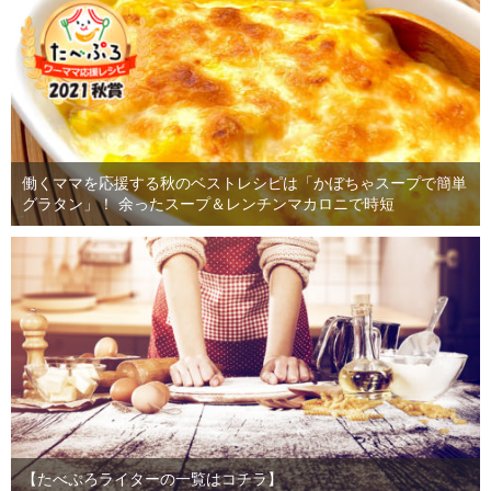
働くママを応援する秋のベストレシピは「かぼちゃスープで簡単
グラタン」！ 余ったスープ＆レンチンマカロニで時短
【たべぷろライターの一覧はコチラ】