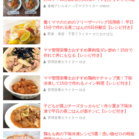
食物アレルギーっ子ママライター chieno
働くママのためのフリーザーバッグ活用術！ 平日
15分で作れる夜ごはんの5日分献立【レシピ付き】
野菜・美容・子育てライター かたおかはな
ママ管理栄養士おすすめ豚肉塩ダレ炒め！15分で
作れて丼にもなる【レシピ付き】
管理栄養士ライター ゆき
ママ管理栄養士おすすめ鶏肉ケチャップ煮！下味
冷凍して15分で作れるメイン料理【レシピ付き】
管理栄養士ライター ゆき
子どもが喜ぶチーズタッカルビ！作り置き下味冷
凍で平日の夜ごはんが楽チンに【レシピ付き】
管理栄養士ライター ゆき
鶏もも肉の下味冷凍レシピ5選！洗い物ゼロの時短