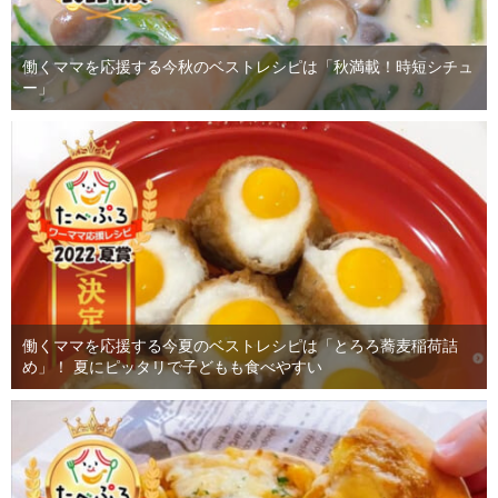
働くママを応援する今秋のベストレシピは「秋満載！時短シチュ
ー」
働くママを応援する今夏のベストレシピは「とろろ蕎麦稲荷詰
め」！ 夏にピッタリで子どもも食べやすい