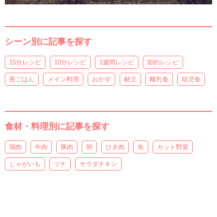
シーン別に記事を探す
15分レシピ
10分レシピ
1週間レシピ
節約レシピ
夜ごはん
メイン料理
おかず
献立
離乳食
幼児食
食材・料理別に記事を探す
鶏肉
牛肉
豚肉
卵
ひき肉
魚
カット野菜
じゃがいも
ツナ
サラダチキン