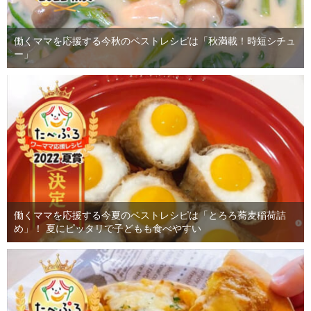
働くママを応援する今秋のベストレシピは「秋満載！時短シチュ
ー」
働くママを応援する今夏のベストレシピは「とろろ蕎麦稲荷詰
め」！ 夏にピッタリで子どもも食べやすい