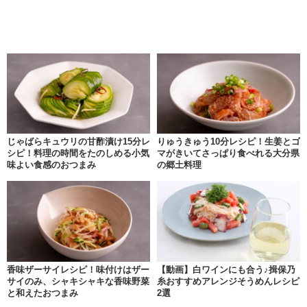
じゃばらキュウリの甘酢漬け15分レ
りゅうきゅう10分レシピ！生姜とゴ
シピ！料理の時間をたのしめる小気
マがきいてさっぱり食べれる大分県
味よい食感のおつまみ
の郷土料理
香味ザーサイレシピ！味付けはザー
【動画】白ワインにも合う♪揖保乃
サイのみ、シャキシャキな香味野菜
糸おすすめアレンジそうめんレシピ
と和えたおつまみ
2選