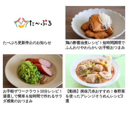
たべぷろ更新停止のお知らせ
鶏の酢醤油煮レシピ！短時間調理で
ふんわりやわらかいお手軽おつまみ
お手軽ザワークラウト10分レシピ！
【動画】揖保乃糸おすすめ！春野菜
湯通しで簡単＆短時間で作れるサラ
を使ったアレンジそうめんレシピ2
ダ感覚のおつまみ
選