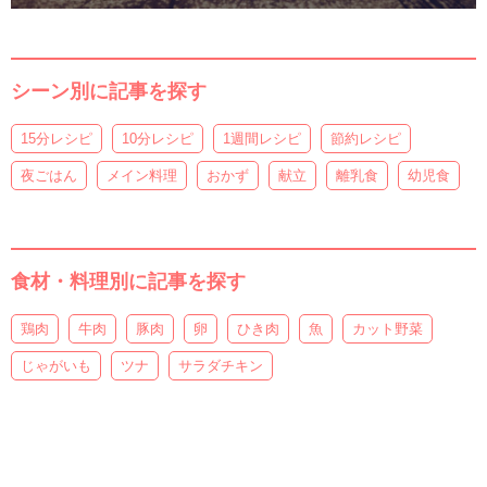
シーン別に記事を探す
15分レシピ
10分レシピ
1週間レシピ
節約レシピ
夜ごはん
メイン料理
おかず
献立
離乳食
幼児食
食材・料理別に記事を探す
鶏肉
牛肉
豚肉
卵
ひき肉
魚
カット野菜
じゃがいも
ツナ
サラダチキン