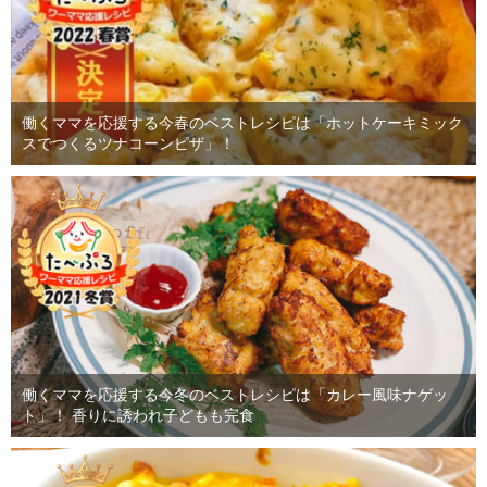
働くママを応援する今春のベストレシピは「ホットケーキミック
スでつくるツナコーンピザ」！
働くママを応援する今冬のベストレシピは「カレー風味ナゲッ
ト」！ 香りに誘われ子どもも完食