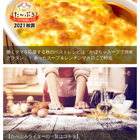
働くママを応援する秋のベストレシピは「かぼちゃスープで簡単
グラタン」！ 余ったスープ＆レンチンマカロニで時短
【たべぷろライターの一覧はコチラ】