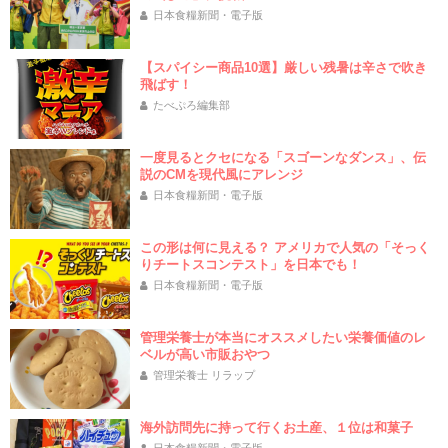
日本食糧新聞・電子版
【スパイシー商品10選】厳しい残暑は辛さで吹き
飛ばす！
たべぷろ編集部
一度見るとクセになる「スゴーンなダンス」、伝
説のCMを現代風にアレンジ
日本食糧新聞・電子版
この形は何に見える？ アメリカで人気の「そっく
りチートスコンテスト」を日本でも！
日本食糧新聞・電子版
管理栄養士が本当にオススメしたい栄養価値のレ
ベルが高い市販おやつ
管理栄養士 リラップ
海外訪問先に持って行くお土産、１位は和菓子