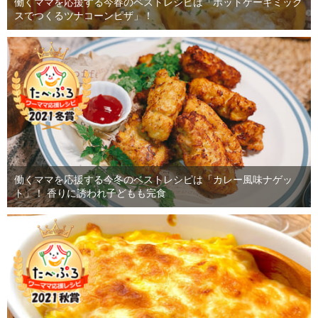
働くママを応援する今春のベストレシピは「ホットケーキミック
スでつくるツナコーンピザ」！
働くママを応援する今冬のベストレシピは「カレー風味ナゲッ
ト」！ 香りに誘われ子どもも完食