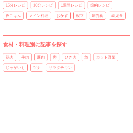
15分レシピ
10分レシピ
1週間レシピ
節約レシピ
夜ごはん
メイン料理
おかず
献立
離乳食
幼児食
食材・料理別に記事を探す
鶏肉
牛肉
豚肉
卵
ひき肉
魚
カット野菜
じゃがいも
ツナ
サラダチキン