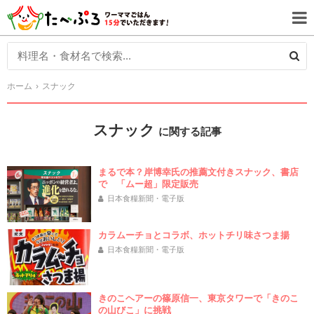
ホーム
スナック
スナック
に関する記事
まるで本？岸博幸氏の推薦文付きスナック、書店
で 「ムー超」限定販売
日本食糧新聞・電子版
カラムーチョとコラボ、ホットチリ味さつま揚
日本食糧新聞・電子版
きのこヘアーの篠原信一、東京タワーで「きのこ
の山びこ」に挑戦