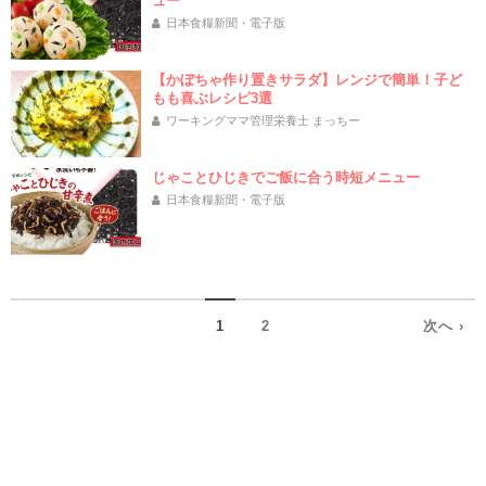
ュー
日本食糧新聞・電子版
【かぼちゃ作り置きサラダ】レンジで簡単！子ど
もも喜ぶレシピ3選
ワーキングママ管理栄養士 まっちー
じゃことひじきでご飯に合う時短メニュー
日本食糧新聞・電子版
1
2
次へ ›