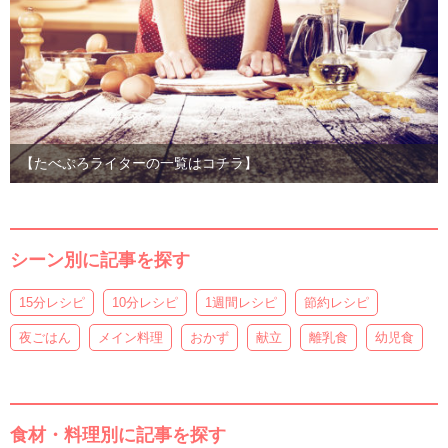
【たべぷろライターの一覧はコチラ】
シーン別に記事を探す
15分レシピ
10分レシピ
1週間レシピ
節約レシピ
夜ごはん
メイン料理
おかず
献立
離乳食
幼児食
食材・料理別に記事を探す