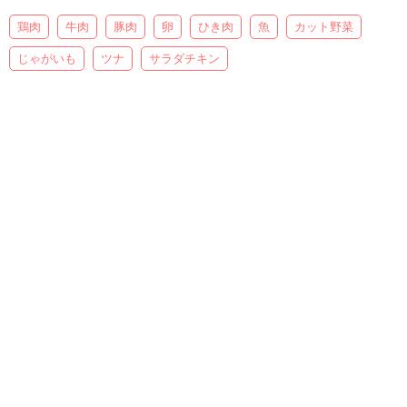
鶏肉
牛肉
豚肉
卵
ひき肉
魚
カット野菜
じゃがいも
ツナ
サラダチキン