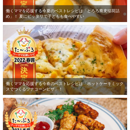
働くママを応援する今夏のベストレシピは「とろろ蕎麦稲荷詰
め」！ 夏にピッタリで子どもも食べやすい
働くママを応援する今春のベストレシピは「ホットケーキミック
スでつくるツナコーンピザ」！