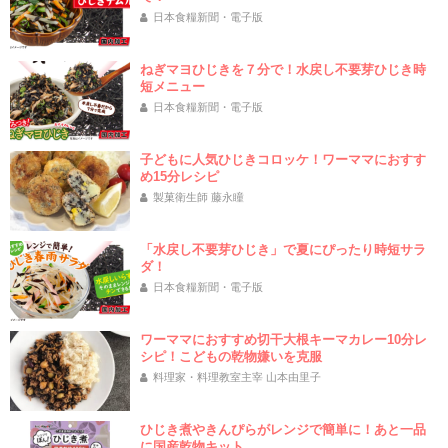
日本食糧新聞・電子版
ねぎマヨひじきを７分で！水戻し不要芽ひじき時
短メニュー
日本食糧新聞・電子版
子どもに人気ひじきコロッケ！ワーママにおすす
め15分レシピ
製菓衛生師 藤永瞳
「水戻し不要芽ひじき」で夏にぴったり時短サラ
ダ！
日本食糧新聞・電子版
ワーママにおすすめ切干大根キーマカレー10分レ
シピ！こどもの乾物嫌いを克服
料理家・料理教室主宰 山本由里子
ひじき煮やきんぴらがレンジで簡単に！あと一品
に国産乾物キット