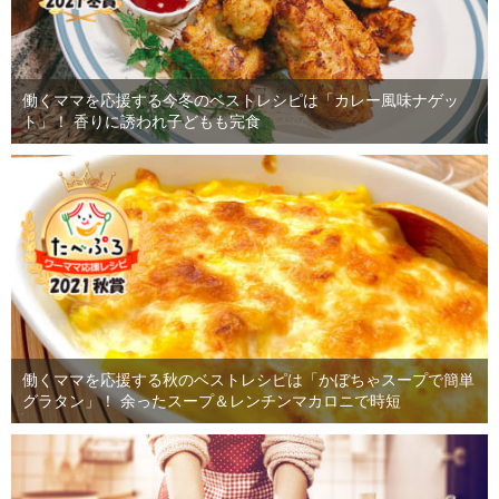
働くママを応援する今冬のベストレシピは「カレー風味ナゲッ
ト」！ 香りに誘われ子どもも完食
働くママを応援する秋のベストレシピは「かぼちゃスープで簡単
グラタン」！ 余ったスープ＆レンチンマカロニで時短