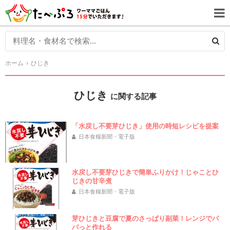
ホーム
ひじき
ひじき
に関する記事
「水戻し不要芽ひじき」使用の時短レシピを提案
日本食糧新聞・電子版
水戻し不要芽ひじきで簡単ふりかけ！じゃことひ
じきの甘辛煮
日本食糧新聞・電子版
芽ひじきと豆腐で夏のさっぱり副菜！レンジでパ
パっと作れる