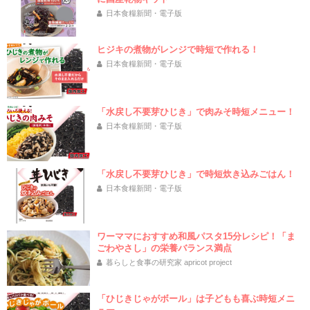
日本食糧新聞・電子版
ヒジキの煮物がレンジで時短で作れる！
日本食糧新聞・電子版
「水戻し不要芽ひじき」で肉みそ時短メニュー！
日本食糧新聞・電子版
「水戻し不要芽ひじき」で時短炊き込みごはん！
日本食糧新聞・電子版
ワーママにおすすめ和風パスタ15分レシピ！「ま
ごわやさし」の栄養バランス満点
暮らしと食事の研究家 apricot project
「ひじきじゃがボール」は子どもも喜ぶ時短メニ