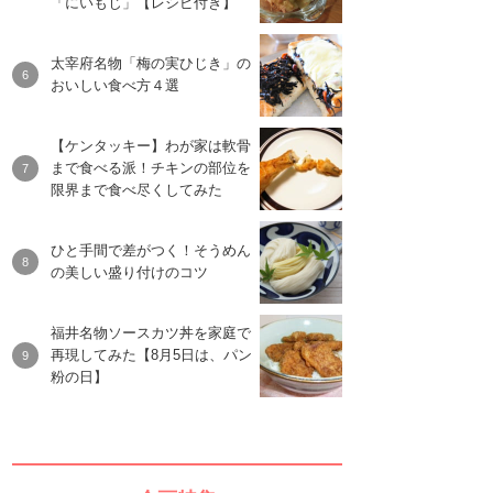
「にいもじ」【レシピ付き】
太宰府名物「梅の実ひじき」の
おいしい食べ方４選
【ケンタッキー】わが家は軟骨
まで食べる派！チキンの部位を
限界まで食べ尽くしてみた
ひと手間で差がつく！そうめん
の美しい盛り付けのコツ
福井名物ソースカツ丼を家庭で
再現してみた【8月5日は、パン
粉の日】