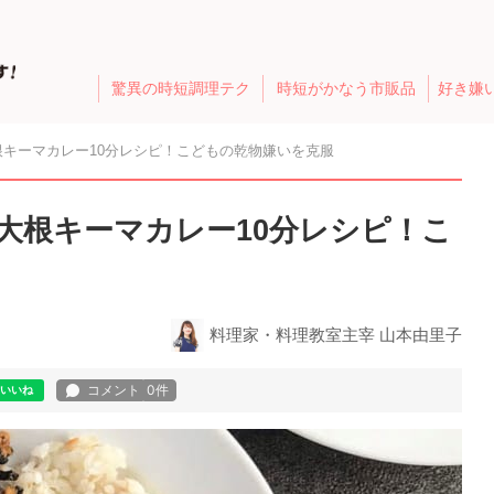
驚異の時短調理テク
時短がかなう市販品
好き嫌
キーマカレー10分レシピ！こどもの乾物嫌いを克服
大根キーマカレー10分レシピ！こ
料理家・料理教室主宰 山本由里子