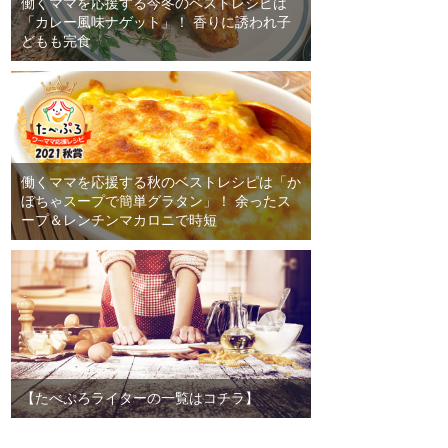
働くママを応援する今冬のベストレシピは
「カレー風味ナゲット」！ 香りに誘われ子
どもも完食
働くママを応援する秋のベストレシピは「か
ぼちゃスープで簡単グラタン」！ 余ったス
ープ＆レンチンマカロニで時短
【たべぷろライターの一覧はコチラ】