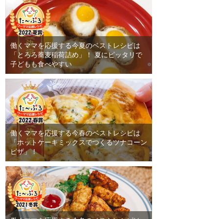
働くママを応援する今夏のベストレシピは
「とろろ蕎麦稲荷詰め」！ 夏にピッタリで
子どもも食べやすい
働くママを応援する今春のベストレシピは
「ホットケーキミックスでつくるツナコーン
ピザ」！