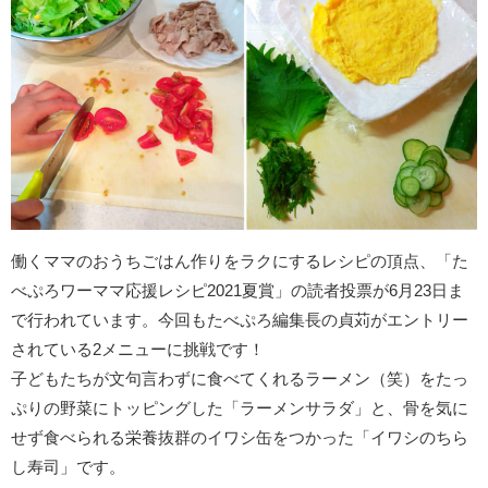
働くママのおうちごはん作りをラクにするレシピの頂点、「た
べぷろワーママ応援レシピ2021夏賞」の読者投票が6月23日ま
で行われています。今回もたべぷろ編集長の貞苅がエントリー
されている2メニューに挑戦です！
子どもたちが文句言わずに食べてくれるラーメン（笑）をたっ
ぷりの野菜にトッピングした「ラーメンサラダ」と、骨を気に
せず食べられる栄養抜群のイワシ缶をつかった「イワシのちら
し寿司」です。