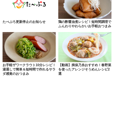
たべぷろ更新停止のお知らせ
鶏の酢醤油煮レシピ！短時間調理で
ふんわりやわらかいお手軽おつまみ
お手軽ザワークラウト10分レシピ！
【動画】揖保乃糸おすすめ！春野菜
湯通しで簡単＆短時間で作れるサラ
を使ったアレンジそうめんレシピ2
ダ感覚のおつまみ
選