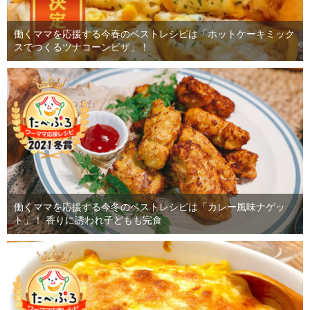
働くママを応援する今春のベストレシピは「ホットケーキミック
スでつくるツナコーンピザ」！
働くママを応援する今冬のベストレシピは「カレー風味ナゲッ
ト」！ 香りに誘われ子どもも完食