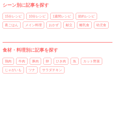
シーン別に記事を探す
15分レシピ
10分レシピ
1週間レシピ
節約レシピ
夜ごはん
メイン料理
おかず
献立
離乳食
幼児食
食材・料理別に記事を探す
鶏肉
牛肉
豚肉
卵
ひき肉
魚
カット野菜
じゃがいも
ツナ
サラダチキン