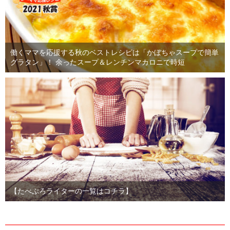
働くママを応援する秋のベストレシピは「かぼちゃスープで簡単
グラタン」！ 余ったスープ＆レンチンマカロニで時短
【たべぷろライターの一覧はコチラ】