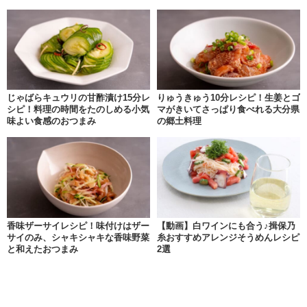
じゃばらキュウリの甘酢漬け15分レ
りゅうきゅう10分レシピ！生姜とゴ
シピ！料理の時間をたのしめる小気
マがきいてさっぱり食べれる大分県
味よい食感のおつまみ
の郷土料理
香味ザーサイレシピ！味付けはザー
【動画】白ワインにも合う♪揖保乃
サイのみ、シャキシャキな香味野菜
糸おすすめアレンジそうめんレシピ
と和えたおつまみ
2選