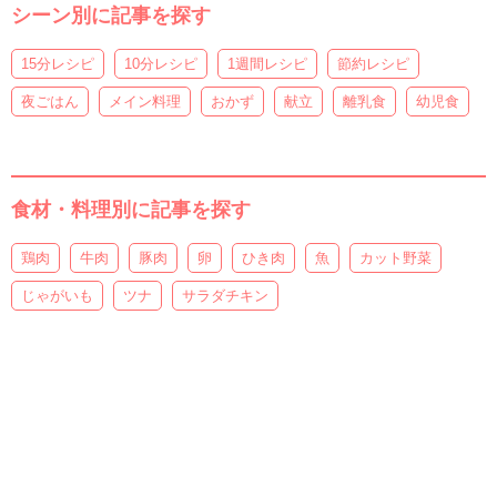
シーン別に記事を探す
15分レシピ
10分レシピ
1週間レシピ
節約レシピ
夜ごはん
メイン料理
おかず
献立
離乳食
幼児食
食材・料理別に記事を探す
鶏肉
牛肉
豚肉
卵
ひき肉
魚
カット野菜
じゃがいも
ツナ
サラダチキン