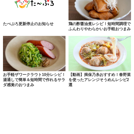
たべぷろ更新停止のお知らせ
鶏の酢醤油煮レシピ！短時間調理で
ふんわりやわらかいお手軽おつまみ
お手軽ザワークラウト10分レシピ！
【動画】揖保乃糸おすすめ！春野菜
湯通しで簡単＆短時間で作れるサラ
を使ったアレンジそうめんレシピ2
ダ感覚のおつまみ
選