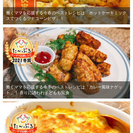
働くママを応援する今春のベストレシピは「ホットケーキミック
スでつくるツナコーンピザ」！
働くママを応援する今冬のベストレシピは「カレー風味ナゲッ
ト」！ 香りに誘われ子どもも完食