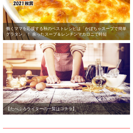
働くママを応援する秋のベストレシピは「かぼちゃスープで簡単
グラタン」！ 余ったスープ＆レンチンマカロニで時短
【たべぷろライターの一覧はコチラ】