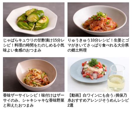
じゃばらキュウリの甘酢漬け15分レ
りゅうきゅう10分レシピ！生姜とゴ
シピ！料理の時間をたのしめる小気
マがきいてさっぱり食べれる大分県
味よい食感のおつまみ
の郷土料理
香味ザーサイレシピ！味付けはザー
【動画】白ワインにも合う♪揖保乃
サイのみ、シャキシャキな香味野菜
糸おすすめアレンジそうめんレシピ
と和えたおつまみ
2選