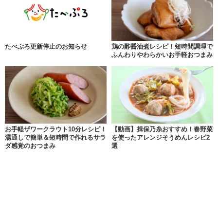
たべぷろ更新停止のお知らせ
鶏の酢醤油煮レシピ！短時間調理で
ふんわりやわらかいお手軽おつまみ
お手軽ザワークラウト10分レシピ！
【動画】揖保乃糸おすすめ！春野菜
湯通しで簡単＆短時間で作れるサラ
を使ったアレンジそうめんレシピ2
ダ感覚のおつまみ
選