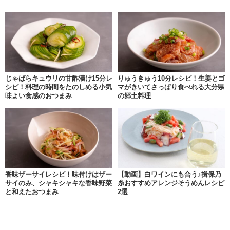
じゃばらキュウリの甘酢漬け15分レ
りゅうきゅう10分レシピ！生姜とゴ
シピ！料理の時間をたのしめる小気
マがきいてさっぱり食べれる大分県
味よい食感のおつまみ
の郷土料理
香味ザーサイレシピ！味付けはザー
【動画】白ワインにも合う♪揖保乃
サイのみ、シャキシャキな香味野菜
糸おすすめアレンジそうめんレシピ
と和えたおつまみ
2選