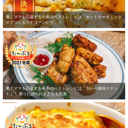
働くママを応援する今春のベストレシピは「ホットケーキミック
スでつくるツナコーンピザ」！
働くママを応援する今冬のベストレシピは「カレー風味ナゲッ
ト」！ 香りに誘われ子どもも完食