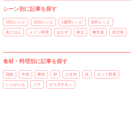
シーン別に記事を探す
15分レシピ
10分レシピ
1週間レシピ
節約レシピ
夜ごはん
メイン料理
おかず
献立
離乳食
幼児食
食材・料理別に記事を探す
鶏肉
牛肉
豚肉
卵
ひき肉
魚
カット野菜
じゃがいも
ツナ
サラダチキン