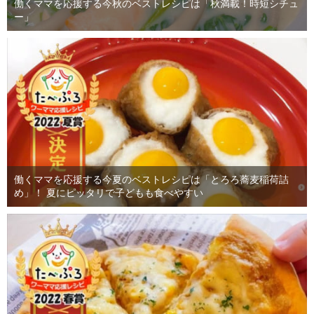
働くママを応援する今秋のベストレシピは「秋満載！時短シチュ
ー」
働くママを応援する今夏のベストレシピは「とろろ蕎麦稲荷詰
め」！ 夏にピッタリで子どもも食べやすい