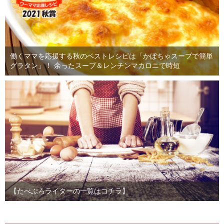
働くママを応援する秋のベストレシピは「かぼちゃスープで簡単
グラタン」！ 余ったスープ＆レンチンマカロニで時短
【たべぷろライターの一覧はコチラ】