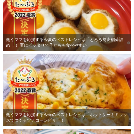
働くママを応援する今夏のベストレシピは「とろろ蕎麦稲荷詰
め」！ 夏にピッタリで子どもも食べやすい
働くママを応援する今春のベストレシピは「ホットケーキミック
スでつくるツナコーンピザ」！