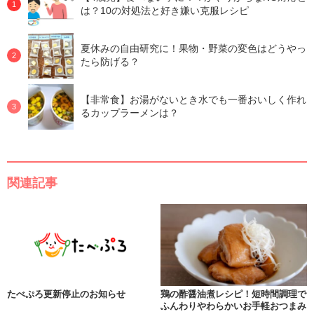
は？10の対処法と好き嫌い克服レシピ
夏休みの自由研究に！果物・野菜の変色はどうやっ
たら防げる？
【非常食】お湯がないとき水でも一番おいしく作れ
るカップラーメンは？
関連記事
たべぷろ更新停止のお知らせ
鶏の酢醤油煮レシピ！短時間調理で
ふんわりやわらかいお手軽おつまみ