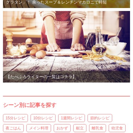
グラタン」！ 余ったスープ＆レンチンマカロニで時短
【たべぷろライターの一覧はコチラ】
シーン別に記事を探す
15分レシピ
10分レシピ
1週間レシピ
節約レシピ
夜ごはん
メイン料理
おかず
献立
離乳食
幼児食