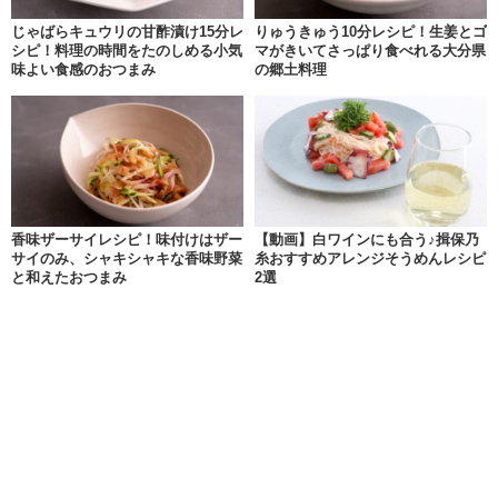
じゃばらキュウリの甘酢漬け15分レ
りゅうきゅう10分レシピ！生姜とゴ
シピ！料理の時間をたのしめる小気
マがきいてさっぱり食べれる大分県
味よい食感のおつまみ
の郷土料理
香味ザーサイレシピ！味付けはザー
【動画】白ワインにも合う♪揖保乃
サイのみ、シャキシャキな香味野菜
糸おすすめアレンジそうめんレシピ
と和えたおつまみ
2選