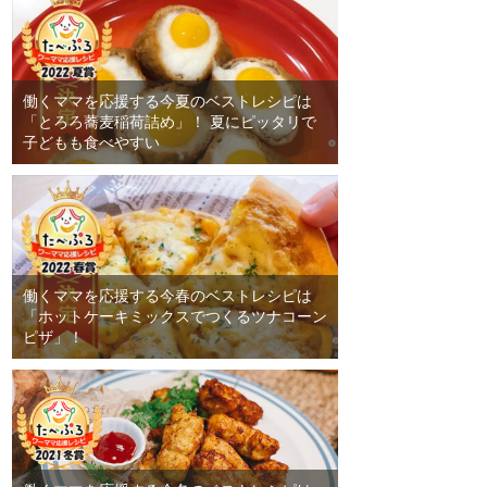
働くママを応援する今夏のベストレシピは
「とろろ蕎麦稲荷詰め」！ 夏にピッタリで
子どもも食べやすい
働くママを応援する今春のベストレシピは
「ホットケーキミックスでつくるツナコーン
ピザ」！