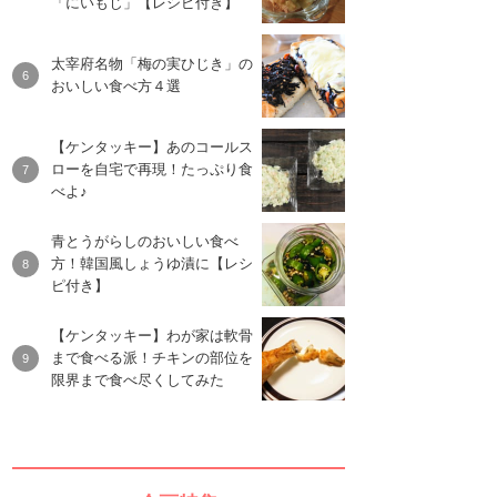
「にいもじ」【レシピ付き】
太宰府名物「梅の実ひじき」の
おいしい食べ方４選
【ケンタッキー】あのコールス
ローを自宅で再現！たっぷり食
べよ♪
青とうがらしのおいしい食べ
方！韓国風しょうゆ漬に【レシ
ピ付き】
【ケンタッキー】わが家は軟骨
まで食べる派！チキンの部位を
限界まで食べ尽くしてみた