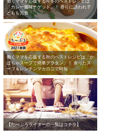
働くママを応援する今冬のベストレシピは
「カレー風味ナゲット」！ 香りに誘われ子
どもも完食
働くママを応援する秋のベストレシピは「か
ぼちゃスープで簡単グラタン」！ 余ったス
ープ＆レンチンマカロニで時短
【たべぷろライターの一覧はコチラ】