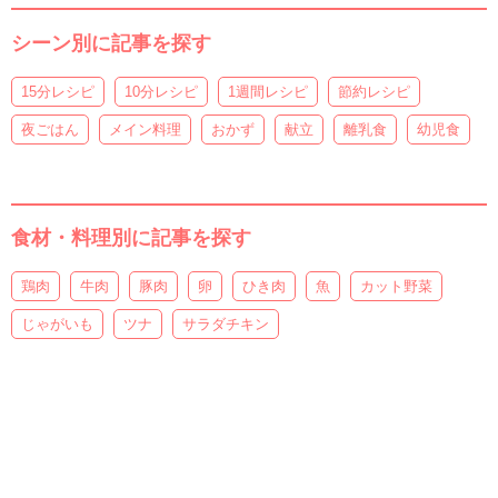
シーン別に記事を探す
15分レシピ
10分レシピ
1週間レシピ
節約レシピ
夜ごはん
メイン料理
おかず
献立
離乳食
幼児食
食材・料理別に記事を探す
鶏肉
牛肉
豚肉
卵
ひき肉
魚
カット野菜
じゃがいも
ツナ
サラダチキン