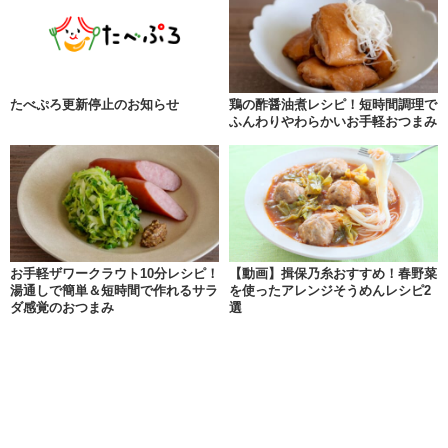
たべぷろ更新停止のお知らせ
鶏の酢醤油煮レシピ！短時間調理で
ふんわりやわらかいお手軽おつまみ
お手軽ザワークラウト10分レシピ！
【動画】揖保乃糸おすすめ！春野菜
湯通しで簡単＆短時間で作れるサラ
を使ったアレンジそうめんレシピ2
ダ感覚のおつまみ
選