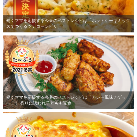
働くママを応援する今春のベストレシピは「ホットケーキミック
スでつくるツナコーンピザ」！
働くママを応援する今冬のベストレシピは「カレー風味ナゲッ
ト」！ 香りに誘われ子どもも完食