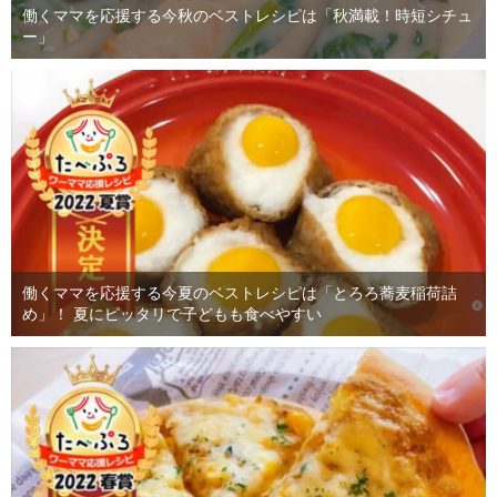
働くママを応援する今秋のベストレシピは「秋満載！時短シチュ
ー」
働くママを応援する今夏のベストレシピは「とろろ蕎麦稲荷詰
め」！ 夏にピッタリで子どもも食べやすい