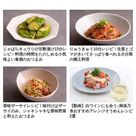
じゃばらキュウリの甘酢漬け15分レ
りゅうきゅう10分レシピ！生姜とゴ
シピ！料理の時間をたのしめる小気
マがきいてさっぱり食べれる大分県
味よい食感のおつまみ
の郷土料理
香味ザーサイレシピ！味付けはザー
【動画】白ワインにも合う♪揖保乃
サイのみ、シャキシャキな香味野菜
糸おすすめアレンジそうめんレシピ
と和えたおつまみ
2選