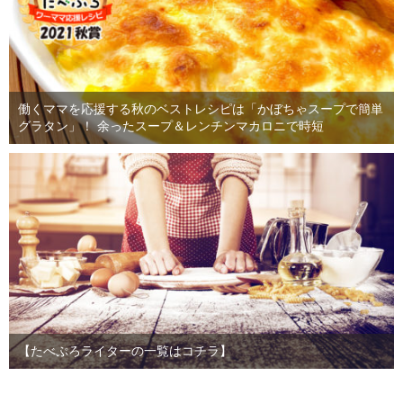
働くママを応援する秋のベストレシピは「かぼちゃスープで簡単
グラタン」！ 余ったスープ＆レンチンマカロニで時短
【たべぷろライターの一覧はコチラ】