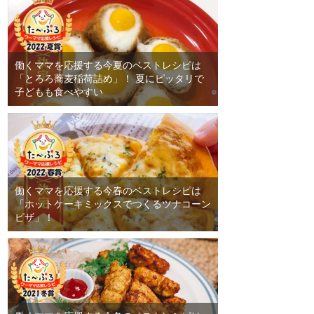
働くママを応援する今夏のベストレシピは
「とろろ蕎麦稲荷詰め」！ 夏にピッタリで
子どもも食べやすい
働くママを応援する今春のベストレシピは
「ホットケーキミックスでつくるツナコーン
ピザ」！