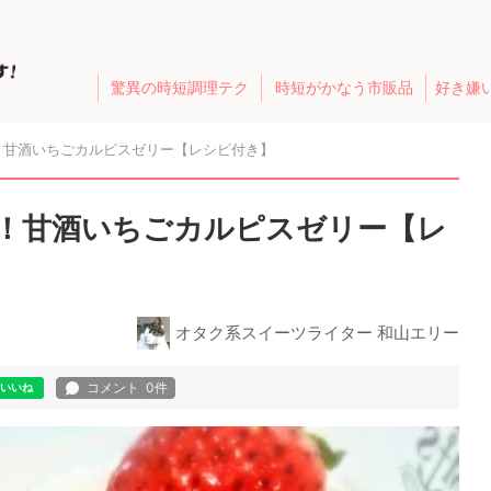
驚異の時短調理テク
時短がかなう市販品
好き嫌
！甘酒いちごカルピスゼリー【レシピ付き】
！甘酒いちごカルピスゼリー【レ
オタク系スイーツライター 和山エリー