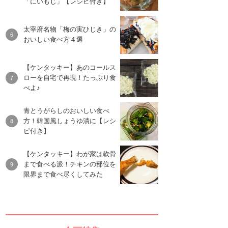
「にいもじ」【レシピ付き】
太宰府名物「梅の実ひじき」の
おいしい食べ方４選
【ケンタッキー】あのコールス
ローを自宅で再現！たっぷり食
べよ♪
青とうがらしのおいしい食べ
方！韓国風しょうゆ漬に【レシ
ピ付き】
【ケンタッキー】わが家は軟骨
まで食べる派！チキンの部位を
限界まで食べ尽くしてみた