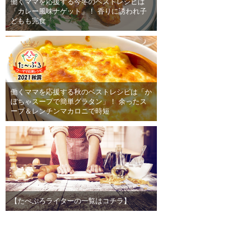
働くママを応援する今冬のベストレシピは
「カレー風味ナゲット」！ 香りに誘われ子
どもも完食
働くママを応援する秋のベストレシピは「か
ぼちゃスープで簡単グラタン」！ 余ったス
ープ＆レンチンマカロニで時短
【たべぷろライターの一覧はコチラ】