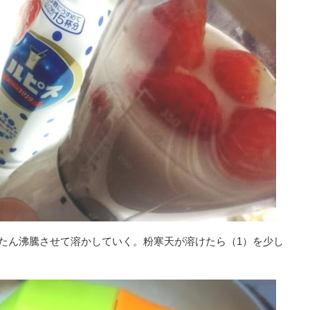
たん沸騰させて溶かしていく。粉寒天が溶けたら（1）を少し