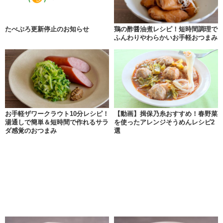
たべぷろ更新停止のお知らせ
鶏の酢醤油煮レシピ！短時間調理で
ふんわりやわらかいお手軽おつまみ
お手軽ザワークラウト10分レシピ！
【動画】揖保乃糸おすすめ！春野菜
湯通しで簡単＆短時間で作れるサラ
を使ったアレンジそうめんレシピ2
ダ感覚のおつまみ
選