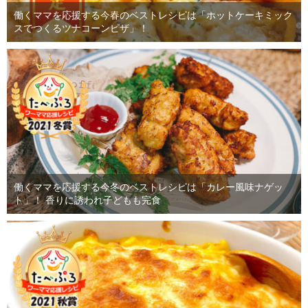
働くママを応援する今春のベストレシピは「ホットケーキミック
スでつくるツナコーンピザ」！
働くママを応援する今冬のベストレシピは「カレー風味ナゲッ
ト」！ 香りに誘われ子どもも完食