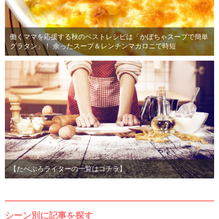
働くママを応援する秋のベストレシピは「かぼちゃスープで簡単
グラタン」！ 余ったスープ＆レンチンマカロニで時短
【たべぷろライターの一覧はコチラ】
シーン別に記事を探す