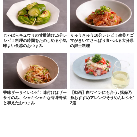
じゃばらキュウリの甘酢漬け15分レ
りゅうきゅう10分レシピ！生姜とゴ
シピ！料理の時間をたのしめる小気
マがきいてさっぱり食べれる大分県
味よい食感のおつまみ
の郷土料理
香味ザーサイレシピ！味付けはザー
【動画】白ワインにも合う♪揖保乃
サイのみ、シャキシャキな香味野菜
糸おすすめアレンジそうめんレシピ
と和えたおつまみ
2選