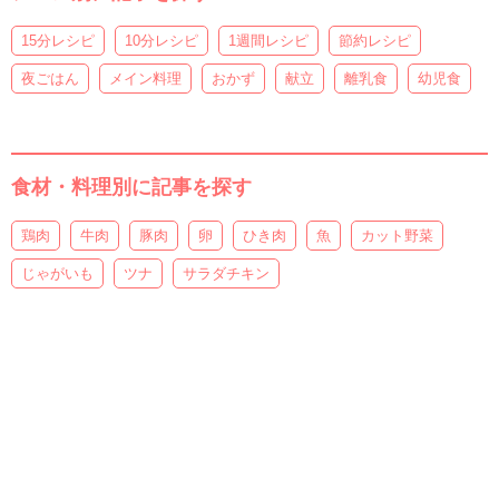
15分レシピ
10分レシピ
1週間レシピ
節約レシピ
夜ごはん
メイン料理
おかず
献立
離乳食
幼児食
食材・料理別に記事を探す
鶏肉
牛肉
豚肉
卵
ひき肉
魚
カット野菜
じゃがいも
ツナ
サラダチキン