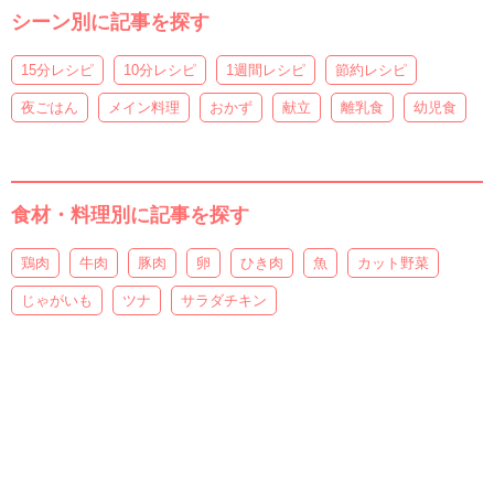
シーン別に記事を探す
15分レシピ
10分レシピ
1週間レシピ
節約レシピ
夜ごはん
メイン料理
おかず
献立
離乳食
幼児食
食材・料理別に記事を探す
鶏肉
牛肉
豚肉
卵
ひき肉
魚
カット野菜
じゃがいも
ツナ
サラダチキン