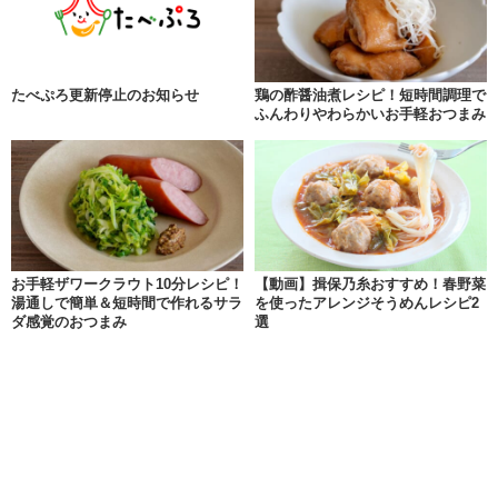
たべぷろ更新停止のお知らせ
鶏の酢醤油煮レシピ！短時間調理で
ふんわりやわらかいお手軽おつまみ
お手軽ザワークラウト10分レシピ！
【動画】揖保乃糸おすすめ！春野菜
湯通しで簡単＆短時間で作れるサラ
を使ったアレンジそうめんレシピ2
ダ感覚のおつまみ
選