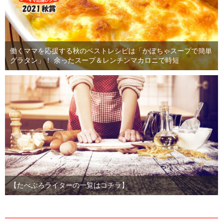
働くママを応援する秋のベストレシピは「かぼちゃスープで簡単
グラタン」！ 余ったスープ＆レンチンマカロニで時短
【たべぷろライターの一覧はコチラ】