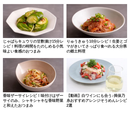
じゃばらキュウリの甘酢漬け15分レ
りゅうきゅう10分レシピ！生姜とゴ
シピ！料理の時間をたのしめる小気
マがきいてさっぱり食べれる大分県
味よい食感のおつまみ
の郷土料理
香味ザーサイレシピ！味付けはザー
【動画】白ワインにも合う♪揖保乃
サイのみ、シャキシャキな香味野菜
糸おすすめアレンジそうめんレシピ
と和えたおつまみ
2選