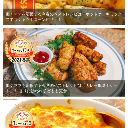
働くママを応援する今春のベストレシピは「ホットケーキミック
スでつくるツナコーンピザ」！
働くママを応援する今冬のベストレシピは「カレー風味ナゲッ
ト」！ 香りに誘われ子どもも完食