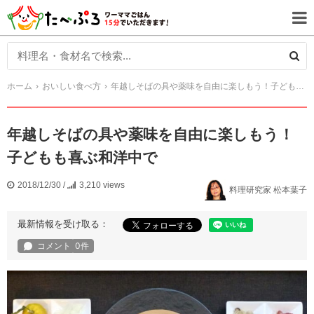
ホーム
おいしい食べ方
年越しそばの具や薬味を自由に楽しもう！子どもも喜ぶ和洋中で
年越しそばの具や薬味を自由に楽しもう！
子どもも喜ぶ和洋中で
2018/12/30
/
3,210 views
料理研究家 松本葉子
最新情報を受け取る：