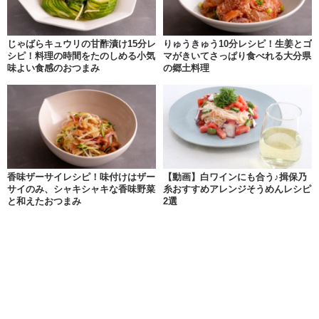
じゃばらキュウリの甘酢漬け15分レ
りゅうきゅう10分レシピ！生姜とゴ
シピ！料理の時間をたのしめる小気
マがきいてさっぱり食べれる大分県
味よい食感のおつまみ
の郷土料理
香味ザーサイレシピ！味付けはザー
【動画】白ワインにも合う♪揖保乃
サイのみ、シャキシャキな香味野菜
糸おすすめアレンジそうめんレシピ
と和えたおつまみ
2選