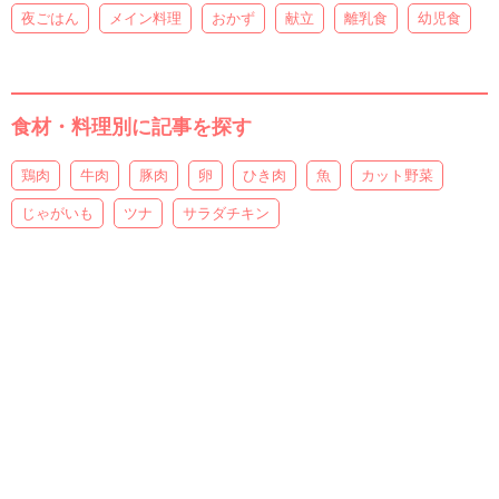
夜ごはん
メイン料理
おかず
献立
離乳食
幼児食
食材・料理別に記事を探す
鶏肉
牛肉
豚肉
卵
ひき肉
魚
カット野菜
じゃがいも
ツナ
サラダチキン