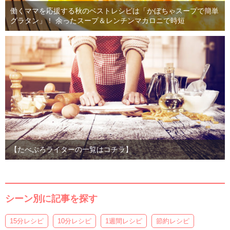
働くママを応援する秋のベストレシピは「かぼちゃスープで簡単
グラタン」！ 余ったスープ＆レンチンマカロニで時短
【たべぷろライターの一覧はコチラ】
シーン別に記事を探す
15分レシピ
10分レシピ
1週間レシピ
節約レシピ