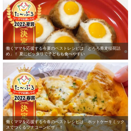
働くママを応援する今夏のベストレシピは「とろろ蕎麦稲荷詰
め」！ 夏にピッタリで子どもも食べやすい
働くママを応援する今春のベストレシピは「ホットケーキミック
スでつくるツナコーンピザ」！