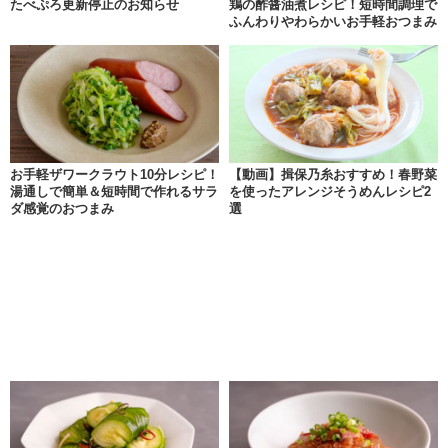
たべぷろ更新停止のお知らせ
鶏の酢醤油煮レシピ！短時間調理で
ふんわりやわらかいお手軽おつまみ
お手軽ザワークラウト10分レシピ！
【動画】揖保乃糸おすすめ！春野菜
湯通しで簡単＆短時間で作れるサラ
を使ったアレンジそうめんレシピ2
ダ感覚のおつまみ
選