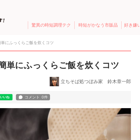
驚異の時短調理テク
時短がかなう市販品
好き嫌
簡単にふっくらご飯を炊くコツ
簡単にふっくらご飯を炊くコツ
立ちそば処つぼみ家 鈴木章一郎