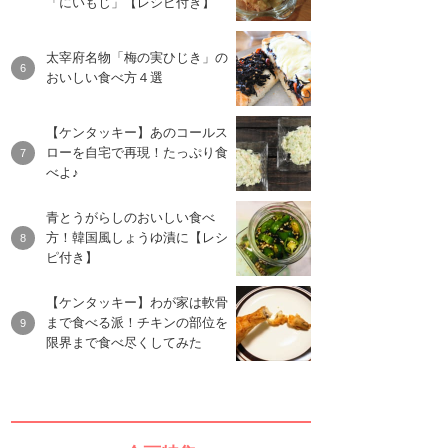
「にいもじ」【レシピ付き】
太宰府名物「梅の実ひじき」の
おいしい食べ方４選
【ケンタッキー】あのコールス
ローを自宅で再現！たっぷり食
べよ♪
青とうがらしのおいしい食べ
方！韓国風しょうゆ漬に【レシ
ピ付き】
【ケンタッキー】わが家は軟骨
まで食べる派！チキンの部位を
限界まで食べ尽くしてみた