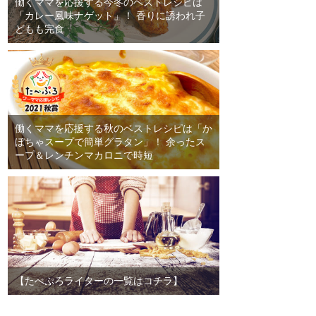
働くママを応援する今冬のベストレシピは
「カレー風味ナゲット」！ 香りに誘われ子
どもも完食
働くママを応援する秋のベストレシピは「か
ぼちゃスープで簡単グラタン」！ 余ったス
ープ＆レンチンマカロニで時短
【たべぷろライターの一覧はコチラ】