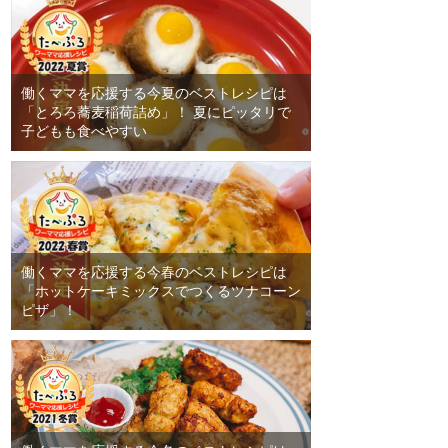
働くママを応援する今夏のベストレシピは
「とろろ蕎麦稲荷詰め」！ 夏にピッタリで
子どもも食べやすい
働くママを応援する今春のベストレシピは
「ホットケーキミックスでつくるツナコーン
ピザ」！