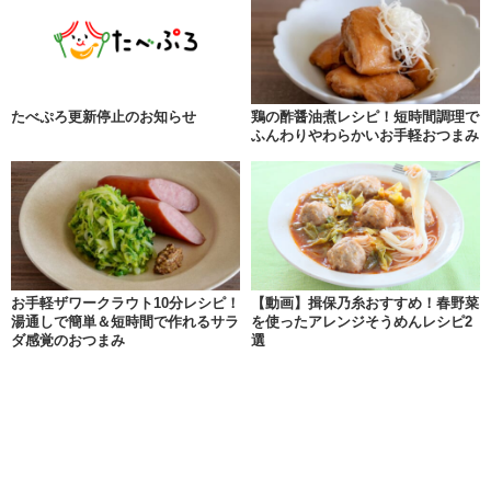
たべぷろ更新停止のお知らせ
鶏の酢醤油煮レシピ！短時間調理で
ふんわりやわらかいお手軽おつまみ
お手軽ザワークラウト10分レシピ！
【動画】揖保乃糸おすすめ！春野菜
湯通しで簡単＆短時間で作れるサラ
を使ったアレンジそうめんレシピ2
ダ感覚のおつまみ
選