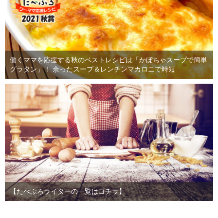
働くママを応援する秋のベストレシピは「かぼちゃスープで簡単
グラタン」！ 余ったスープ＆レンチンマカロニで時短
【たべぷろライターの一覧はコチラ】