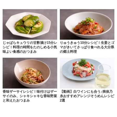
じゃばらキュウリの甘酢漬け15分レ
りゅうきゅう10分レシピ！生姜とゴ
シピ！料理の時間をたのしめる小気
マがきいてさっぱり食べれる大分県
味よい食感のおつまみ
の郷土料理
香味ザーサイレシピ！味付けはザー
【動画】白ワインにも合う♪揖保乃
サイのみ、シャキシャキな香味野菜
糸おすすめアレンジそうめんレシピ
と和えたおつまみ
2選