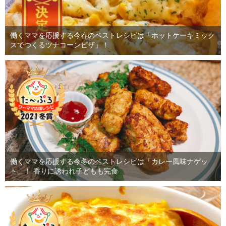
働くママを応援する今春のベストレシピは「ホットケーキミック
スでつくるツナコーンピザ」！
働くママを応援する今冬のベストレシピは「カレー風味ナゲッ
ト」！ 香りに誘われ子どもも完食