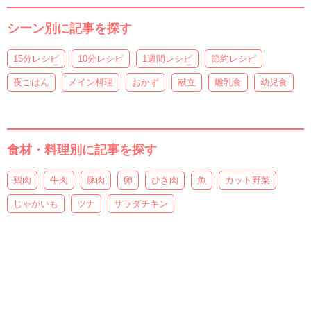
シーン別に記事を探す
15分レシピ
10分レシピ
1週間レシピ
節約レシピ
夜ごはん
メイン料理
おかず
献立
離乳食
幼児食
食材・料理別に記事を探す
鶏肉
牛肉
豚肉
卵
ひき肉
魚
カット野菜
じゃがいも
ツナ
サラダチキン