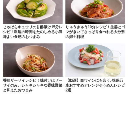
じゃばらキュウリの甘酢漬け15分レ
りゅうきゅう10分レシピ！生姜とゴ
シピ！料理の時間をたのしめる小気
マがきいてさっぱり食べれる大分県
味よい食感のおつまみ
の郷土料理
香味ザーサイレシピ！味付けはザー
【動画】白ワインにも合う♪揖保乃
サイのみ、シャキシャキな香味野菜
糸おすすめアレンジそうめんレシピ
と和えたおつまみ
2選