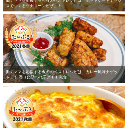
働くママを応援する今春のベストレシピは「ホットケーキミック
スでつくるツナコーンピザ」！
働くママを応援する今冬のベストレシピは「カレー風味ナゲッ
ト」！ 香りに誘われ子どもも完食