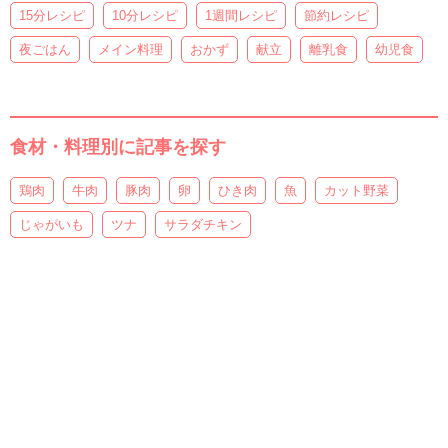
15分レシピ
10分レシピ
1週間レシピ
節約レシピ
夜ごはん
メイン料理
おかず
献立
離乳食
幼児食
食材・料理別に記事を探す
鶏肉
牛肉
豚肉
卵
ひき肉
魚
カット野菜
じゃがいも
ツナ
サラダチキン