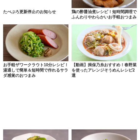
たべぷろ更新停止のお知らせ
鶏の酢醤油煮レシピ！短時間調理で
ふんわりやわらかいお手軽おつまみ
お手軽ザワークラウト10分レシピ！
【動画】揖保乃糸おすすめ！春野菜
湯通しで簡単＆短時間で作れるサラ
を使ったアレンジそうめんレシピ2
ダ感覚のおつまみ
選