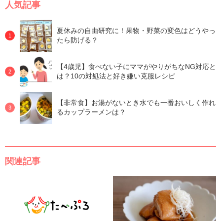
人気記事
夏休みの自由研究に！果物・野菜の変色はどうやっ
たら防げる？
【4歳児】食べない子にママがやりがちなNG対応と
は？10の対処法と好き嫌い克服レシピ
【非常食】お湯がないとき水でも一番おいしく作れ
るカップラーメンは？
関連記事