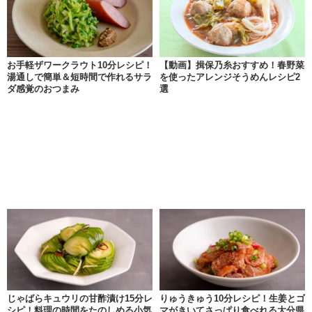
お手軽ザワークラウト10分レシピ！
【動画】揖保乃糸おすすめ！春野菜
湯通しで簡単＆短時間で作れるサラ
を使ったアレンジそうめんレシピ2
ダ感覚のおつまみ
選
じゃばらキュウリの甘酢漬け15分レ
りゅうきゅう10分レシピ！生姜とゴ
シピ！料理の時間をたのしめる小気
マがきいてさっぱり食べれる大分県