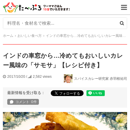
ホーム
おいしい食べ方
インドの車窓から…冷めてもおいしいカレー風味の「サモサ」【レシピ付き】
インドの車窓から…冷めてもおいしいカレ
ー風味の「サモサ」【レシピ付き】
2017/10/20
/
2,582 views
スパイスカレー研究家 赤羽根祐司
最新情報を受け取る：