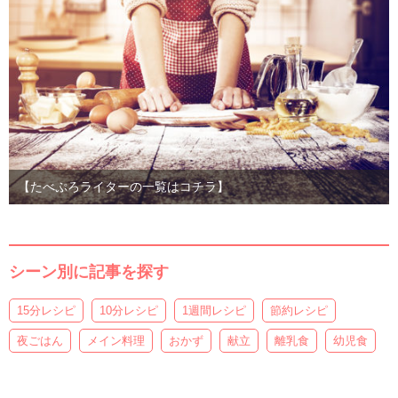
【たべぷろライターの一覧はコチラ】
シーン別に記事を探す
15分レシピ
10分レシピ
1週間レシピ
節約レシピ
夜ごはん
メイン料理
おかず
献立
離乳食
幼児食