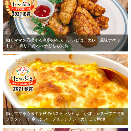
働くママを応援する今冬のベストレシピは「カレー風味ナゲッ
ト」！ 香りに誘われ子どもも完食
働くママを応援する秋のベストレシピは「かぼちゃスープで簡単
グラタン」！ 余ったスープ＆レンチンマカロニで時短