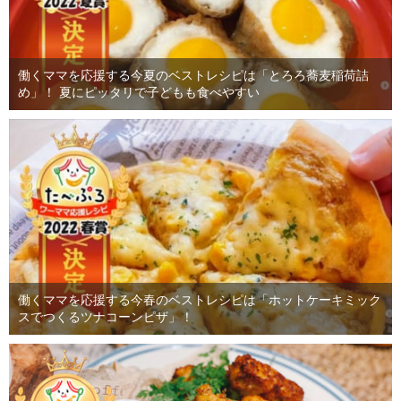
働くママを応援する今夏のベストレシピは「とろろ蕎麦稲荷詰
め」！ 夏にピッタリで子どもも食べやすい
働くママを応援する今春のベストレシピは「ホットケーキミック
スでつくるツナコーンピザ」！