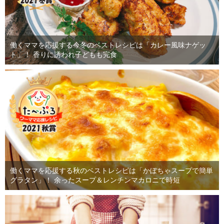
働くママを応援する今冬のベストレシピは「カレー風味ナゲッ
ト」！ 香りに誘われ子どもも完食
働くママを応援する秋のベストレシピは「かぼちゃスープで簡単
グラタン」！ 余ったスープ＆レンチンマカロニで時短