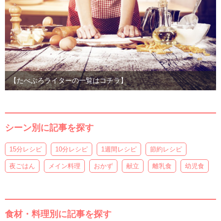
【たべぷろライターの一覧はコチラ】
シーン別に記事を探す
15分レシピ
10分レシピ
1週間レシピ
節約レシピ
夜ごはん
メイン料理
おかず
献立
離乳食
幼児食
食材・料理別に記事を探す