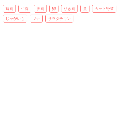
鶏肉
牛肉
豚肉
卵
ひき肉
魚
カット野菜
じゃがいも
ツナ
サラダチキン