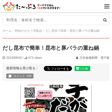
ホーム
時短がかなう市販品
だし昆布で簡単！昆布と豚バラの重ね鍋
だし昆布で簡単！昆布と豚バラの重ね鍋
2023/09/18
/
473 views
日本食糧新聞・電子版
最新情報を受け取る：