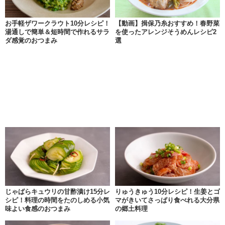
お手軽ザワークラウト10分レシピ！
【動画】揖保乃糸おすすめ！春野菜
湯通しで簡単＆短時間で作れるサラ
を使ったアレンジそうめんレシピ2
ダ感覚のおつまみ
選
じゃばらキュウリの甘酢漬け15分レ
りゅうきゅう10分レシピ！生姜とゴ
シピ！料理の時間をたのしめる小気
マがきいてさっぱり食べれる大分県
味よい食感のおつまみ
の郷土料理