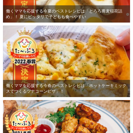
働くママを応援する今夏のベストレシピは「とろろ蕎麦稲荷詰
め」！ 夏にピッタリで子どもも食べやすい
働くママを応援する今春のベストレシピは「ホットケーキミック
スでつくるツナコーンピザ」！