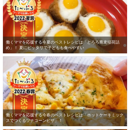
働くママを応援する今夏のベストレシピは「とろろ蕎麦稲荷詰
め」！ 夏にピッタリで子どもも食べやすい
働くママを応援する今春のベストレシピは「ホットケーキミック
スでつくるツナコーンピザ」！