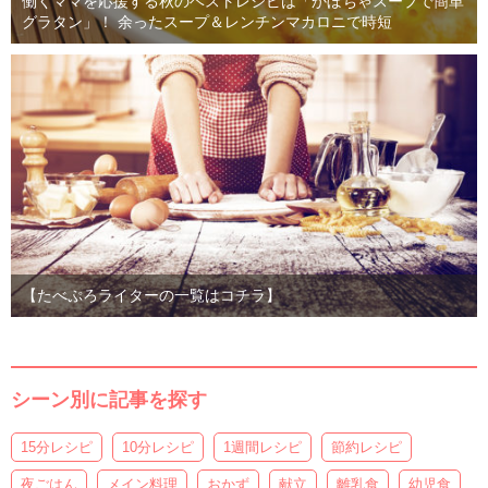
働くママを応援する秋のベストレシピは「かぼちゃスープで簡単
グラタン」！ 余ったスープ＆レンチンマカロニで時短
【たべぷろライターの一覧はコチラ】
シーン別に記事を探す
15分レシピ
10分レシピ
1週間レシピ
節約レシピ
夜ごはん
メイン料理
おかず
献立
離乳食
幼児食