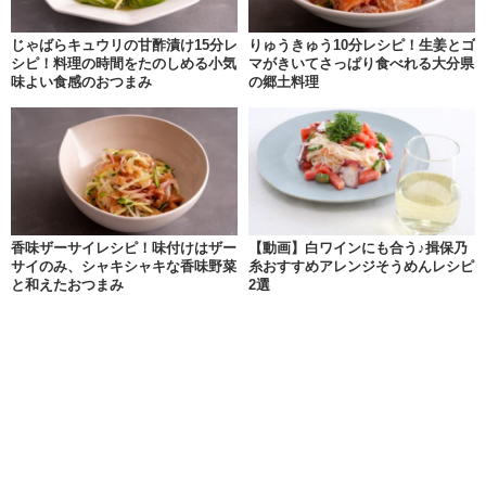
じゃばらキュウリの甘酢漬け15分レ
りゅうきゅう10分レシピ！生姜とゴ
シピ！料理の時間をたのしめる小気
マがきいてさっぱり食べれる大分県
味よい食感のおつまみ
の郷土料理
香味ザーサイレシピ！味付けはザー
【動画】白ワインにも合う♪揖保乃
サイのみ、シャキシャキな香味野菜
糸おすすめアレンジそうめんレシピ
と和えたおつまみ
2選