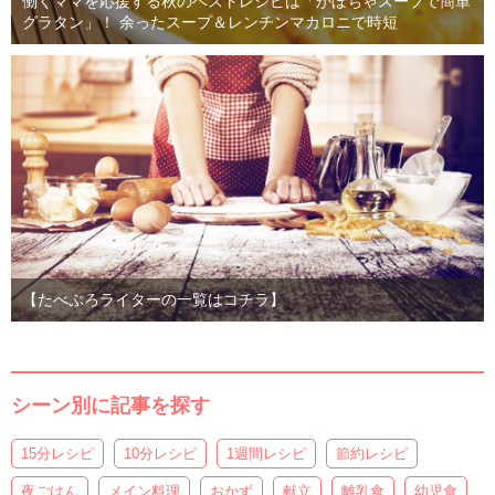
働くママを応援する秋のベストレシピは「かぼちゃスープで簡単
グラタン」！ 余ったスープ＆レンチンマカロニで時短
【たべぷろライターの一覧はコチラ】
シーン別に記事を探す
15分レシピ
10分レシピ
1週間レシピ
節約レシピ
夜ごはん
メイン料理
おかず
献立
離乳食
幼児食