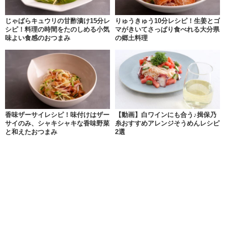
じゃばらキュウリの甘酢漬け15分レ
りゅうきゅう10分レシピ！生姜とゴ
シピ！料理の時間をたのしめる小気
マがきいてさっぱり食べれる大分県
味よい食感のおつまみ
の郷土料理
香味ザーサイレシピ！味付けはザー
【動画】白ワインにも合う♪揖保乃
サイのみ、シャキシャキな香味野菜
糸おすすめアレンジそうめんレシピ
と和えたおつまみ
2選