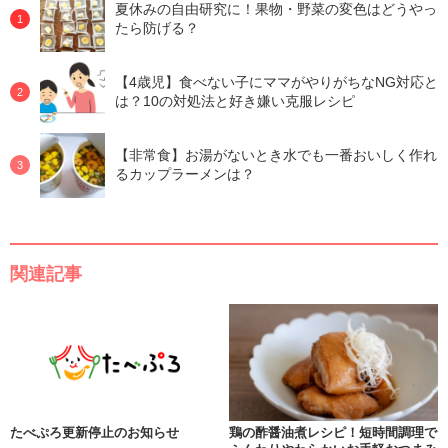
夏休みの自由研究に！果物・野菜の変色はどうやっ
たら防げる？
【4歳児】食べない子にママがやりがちなNG対応と
は？10の対処法と好き嫌い克服レシピ
【非常食】お湯がないとき水でも一番おいしく作れ
るカップラーメンは？
関連記事
たべぷろ更新停止のお知らせ
鶏の酢醤油煮レシピ！短時間調理で