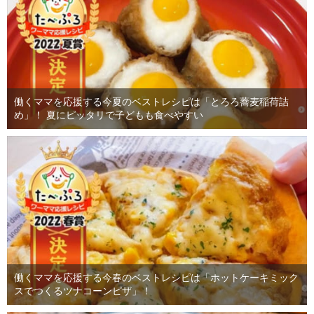
働くママを応援する今夏のベストレシピは「とろろ蕎麦稲荷詰
め」！ 夏にピッタリで子どもも食べやすい
働くママを応援する今春のベストレシピは「ホットケーキミック
スでつくるツナコーンピザ」！