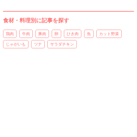
食材・料理別に記事を探す
鶏肉
牛肉
豚肉
卵
ひき肉
魚
カット野菜
じゃがいも
ツナ
サラダチキン