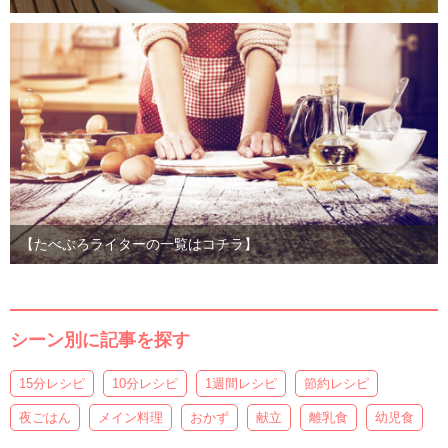
【たべぷろライターの一覧はコチラ】
シーン別に記事を探す
15分レシピ
10分レシピ
1週間レシピ
節約レシピ
夜ごはん
メイン料理
おかず
献立
離乳食
幼児食