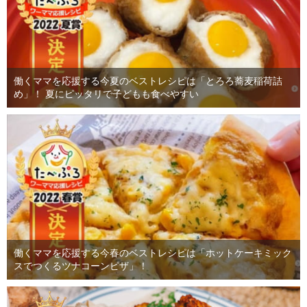
働くママを応援する今夏のベストレシピは「とろろ蕎麦稲荷詰
め」！ 夏にピッタリで子どもも食べやすい
働くママを応援する今春のベストレシピは「ホットケーキミック
スでつくるツナコーンピザ」！