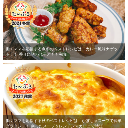
働くママを応援する今冬のベストレシピは「カレー風味ナゲッ
ト」！ 香りに誘われ子どもも完食
働くママを応援する秋のベストレシピは「かぼちゃスープで簡単
グラタン」！ 余ったスープ＆レンチンマカロニで時短