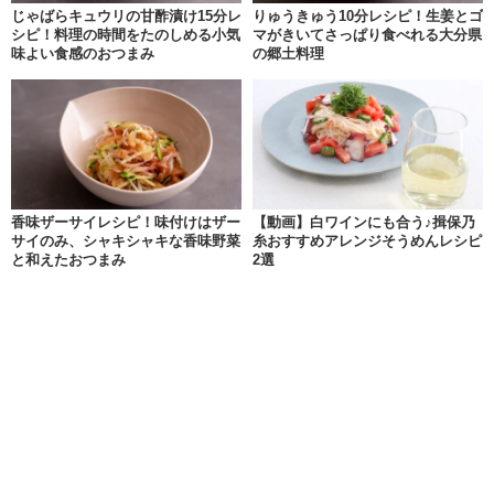
じゃばらキュウリの甘酢漬け15分レ
りゅうきゅう10分レシピ！生姜とゴ
シピ！料理の時間をたのしめる小気
マがきいてさっぱり食べれる大分県
味よい食感のおつまみ
の郷土料理
香味ザーサイレシピ！味付けはザー
【動画】白ワインにも合う♪揖保乃
サイのみ、シャキシャキな香味野菜
糸おすすめアレンジそうめんレシピ
と和えたおつまみ
2選