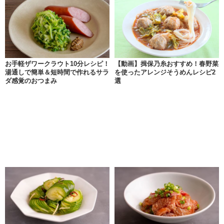
お手軽ザワークラウト10分レシピ！
【動画】揖保乃糸おすすめ！春野菜
湯通しで簡単＆短時間で作れるサラ
を使ったアレンジそうめんレシピ2
ダ感覚のおつまみ
選