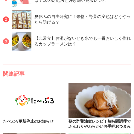
は？10の対処法と好き嫌い克服レシピ
夏休みの自由研究に！果物・野菜の変色はどうやっ
たら防げる？
【非常食】お湯がないとき水でも一番おいしく作れ
るカップラーメンは？
関連記事
たべぷろ更新停止のお知らせ
鶏の酢醤油煮レシピ！短時間調理で
ふんわりやわらかいお手軽おつまみ