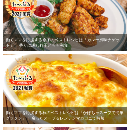
働くママを応援する今冬のベストレシピは「カレー風味ナゲッ
ト」！ 香りに誘われ子どもも完食
働くママを応援する秋のベストレシピは「かぼちゃスープで簡単
グラタン」！ 余ったスープ＆レンチンマカロニで時短