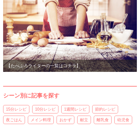
【たべぷろライターの一覧はコチラ】
シーン別に記事を探す
15分レシピ
10分レシピ
1週間レシピ
節約レシピ
夜ごはん
メイン料理
おかず
献立
離乳食
幼児食