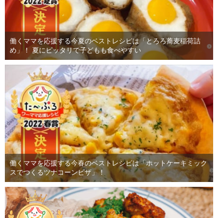
働くママを応援する今夏のベストレシピは「とろろ蕎麦稲荷詰
め」！ 夏にピッタリで子どもも食べやすい
働くママを応援する今春のベストレシピは「ホットケーキミック
スでつくるツナコーンピザ」！