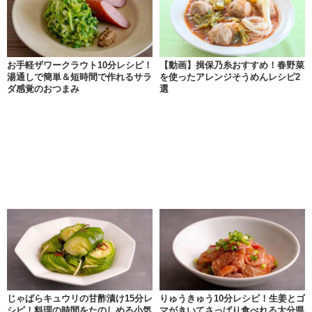
お手軽ザワークラウト10分レシピ！
【動画】揖保乃糸おすすめ！春野菜
湯通しで簡単＆短時間で作れるサラ
を使ったアレンジそうめんレシピ2
ダ感覚のおつまみ
選
じゃばらキュウリの甘酢漬け15分レ
りゅうきゅう10分レシピ！生姜とゴ
シピ！料理の時間をたのしめる小気
マがきいてさっぱり食べれる大分県