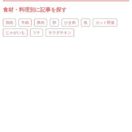
食材・料理別に記事を探す
鶏肉
牛肉
豚肉
卵
ひき肉
魚
カット野菜
じゃがいも
ツナ
サラダチキン