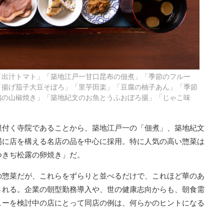
「出汁トマト」「築地江戸一甘口昆布の佃煮」「季節のフルー
「揚げ茄子大豆そぼろ」「里芋田楽」「豆腐の柚子あん」「季節
鴨の山椒焼き」「築地紀文のお魚とうふおぼろ揚」「じゃこ味
根付く寺院であることから、築地江戸一の「佃煮」、築地紀文
場に店を構える名店の品を中心に採用。特に人気の高い惣菜は
つきぢ松露の卵焼き」だ。
の惣菜だが、これらをずらりと並べるだけで、これほど華のあ
される。企業の朝型勤務導入や、世の健康志向からも、朝食需
ューを検討中の店にとって同店の例は、何らかのヒントになる