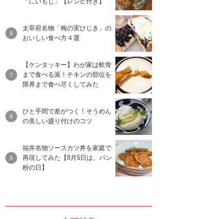
「にいもじ」【レシピ付き】
太宰府名物「梅の実ひじき」の
おいしい食べ方４選
【ケンタッキー】わが家は軟骨
まで食べる派！チキンの部位を
限界まで食べ尽くしてみた
ひと手間で差がつく！そうめん
の美しい盛り付けのコツ
福井名物ソースカツ丼を家庭で
再現してみた【8月5日は、パン
粉の日】