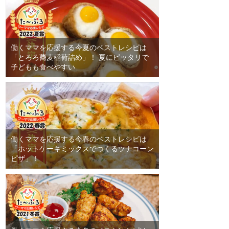
働くママを応援する今夏のベストレシピは
「とろろ蕎麦稲荷詰め」！ 夏にピッタリで
子どもも食べやすい
働くママを応援する今春のベストレシピは
「ホットケーキミックスでつくるツナコーン
ピザ」！