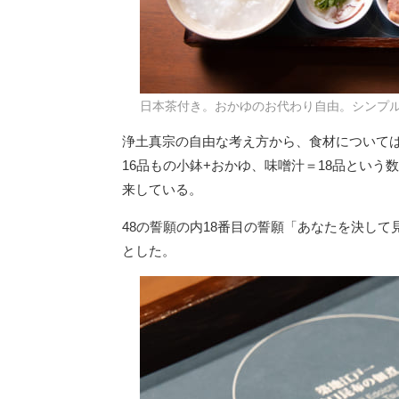
日本茶付き。おかゆのお代わり自由。シンプ
浄土真宗の自由な考え方から、食材について
16品もの小鉢+おかゆ、味噌汁＝18品とい
来している。
48の誓願の内18番目の誓願「あなたを決し
とした。