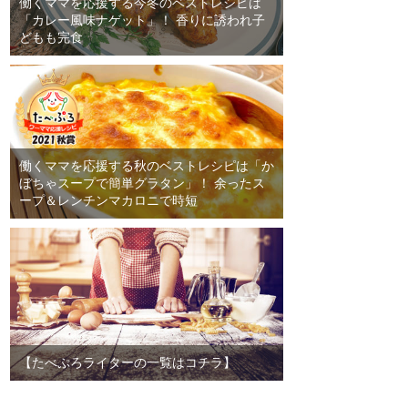
働くママを応援する今冬のベストレシピは
「カレー風味ナゲット」！ 香りに誘われ子
どもも完食
働くママを応援する秋のベストレシピは「か
ぼちゃスープで簡単グラタン」！ 余ったス
ープ＆レンチンマカロニで時短
【たべぷろライターの一覧はコチラ】