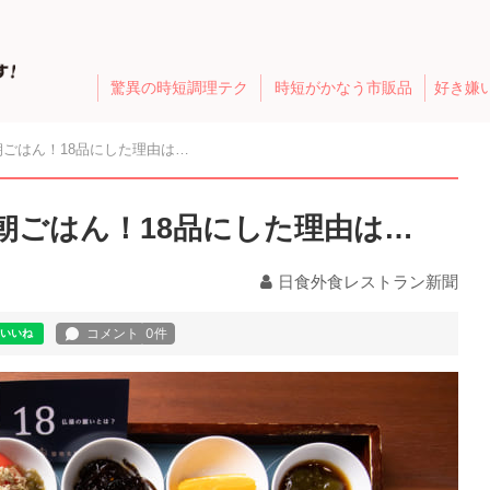
驚異の時短調理テク
時短がかなう市販品
好き嫌
ごはん！18品にした理由は…
朝ごはん！18品にした理由は…
日食外食レストラン新聞