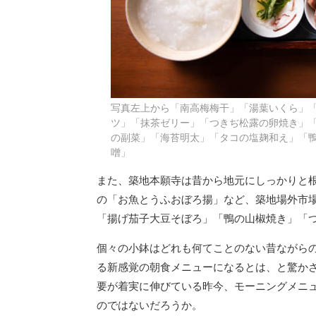
写真左上から「南高梅梅干」「湯葉いくら」
ツ」「抹茶ゼリー」「つきぢ松露の卵焼き」
の副菜」「海苔明太」「タコの塩麹和え」「
噌」
また、築地本願寺は昔から地元にしっかりと
の「お魚とうふおぼろ揚」など、築地場外市
「揚げ茄子大豆そぼろ」「鴨の山椒焼き」「
個々の小鉢はどれも何てことのない昔ながら
る新感覚の朝食メニューになるとは、と驚か
要が着実に伸びている昨今、モーニングメニ
のではないだろうか。