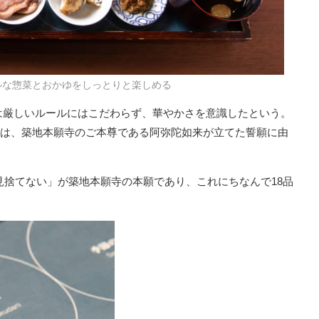
ルな惣菜とおかゆをしっとりと楽しめる
は厳しいルールにはこだわらず、華やかさを意識したという。
う数は、築地本願寺のご本尊である阿弥陀如来が立てた誓願に由
て見捨てない」が築地本願寺の本願であり、これにちなんで18品