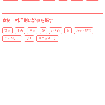
食材・料理別に記事を探す
鶏肉
牛肉
豚肉
卵
ひき肉
魚
カット野菜
じゃがいも
ツナ
サラダチキン