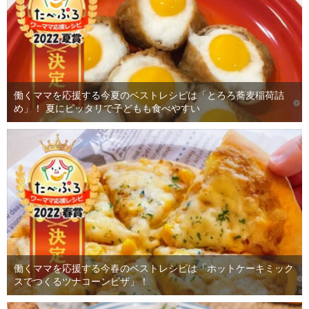
働くママを応援する今夏のベストレシピは「とろろ蕎麦稲荷詰
め」！ 夏にピッタリで子どもも食べやすい
働くママを応援する今春のベストレシピは「ホットケーキミック
スでつくるツナコーンピザ」！