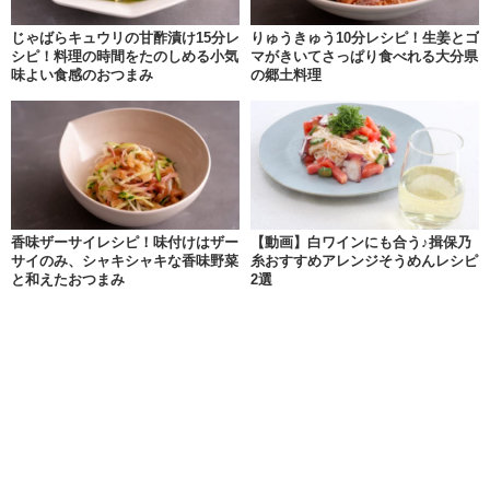
じゃばらキュウリの甘酢漬け15分レ
りゅうきゅう10分レシピ！生姜とゴ
シピ！料理の時間をたのしめる小気
マがきいてさっぱり食べれる大分県
味よい食感のおつまみ
の郷土料理
香味ザーサイレシピ！味付けはザー
【動画】白ワインにも合う♪揖保乃
サイのみ、シャキシャキな香味野菜
糸おすすめアレンジそうめんレシピ
と和えたおつまみ
2選