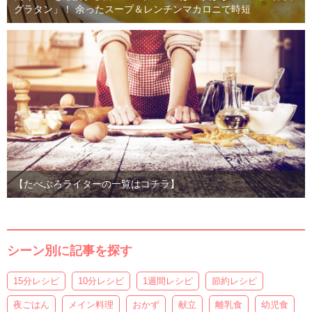
グラタン」！ 余ったスープ＆レンチンマカロニで時短
【たべぷろライターの一覧はコチラ】
シーン別に記事を探す
15分レシピ
10分レシピ
1週間レシピ
節約レシピ
夜ごはん
メイン料理
おかず
献立
離乳食
幼児食