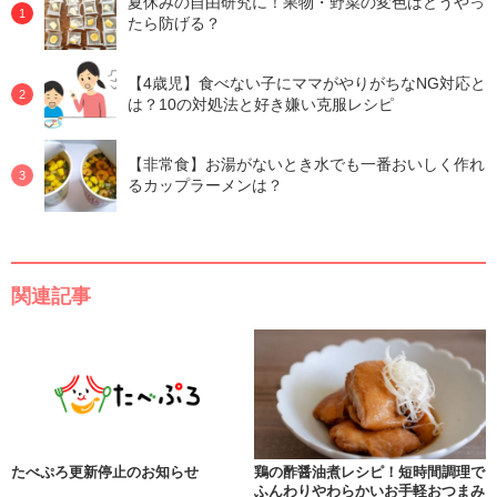
夏休みの自由研究に！果物・野菜の変色はどうやっ
たら防げる？
【4歳児】食べない子にママがやりがちなNG対応と
は？10の対処法と好き嫌い克服レシピ
【非常食】お湯がないとき水でも一番おいしく作れ
るカップラーメンは？
関連記事
たべぷろ更新停止のお知らせ
鶏の酢醤油煮レシピ！短時間調理で
ふんわりやわらかいお手軽おつまみ