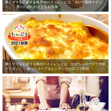
働くママを応援する今冬のベストレシピは「カレー風味ナゲッ
ト」！ 香りに誘われ子どもも完食
働くママを応援する秋のベストレシピは「かぼちゃスープで簡単
グラタン」！ 余ったスープ＆レンチンマカロニで時短