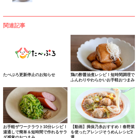
関連記事
たべぷろ更新停止のお知らせ
鶏の酢醤油煮レシピ！短時間調理で
ふんわりやわらかいお手軽おつまみ
お手軽ザワークラウト10分レシピ！
【動画】揖保乃糸おすすめ！春野菜
湯通しで簡単＆短時間で作れるサラ
を使ったアレンジそうめんレシピ2
ダ感覚のおつまみ
選