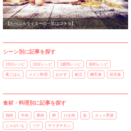
【たべぷろライターの一覧はコチラ】
シーン別に記事を探す
15分レシピ
10分レシピ
1週間レシピ
節約レシピ
夜ごはん
メイン料理
おかず
献立
離乳食
幼児食
食材・料理別に記事を探す
鶏肉
牛肉
豚肉
卵
ひき肉
魚
カット野菜
じゃがいも
ツナ
サラダチキン