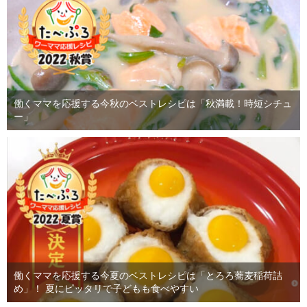
働くママを応援する今秋のベストレシピは「秋満載！時短シチュ
ー」
働くママを応援する今夏のベストレシピは「とろろ蕎麦稲荷詰
め」！ 夏にピッタリで子どもも食べやすい