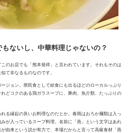
でもないし、中華料理じゃないの？
どこのお店でも「熊本発祥」と言われています。それもそのは
は似て非なるものなのです。
バージョン。県民食として給食にも出るほどのローカルっぷり
けれどコクのある鶏ガラスープに、豚肉、魚介類、たっぷりの
われる縁起の良いお料理なのだとか。春雨はおろか麺類は入っ
包みが入っているスープ料理。名前に「燕」という文字はあれ
葉が由来という説が有力で、本場だからと言って高級食材「燕