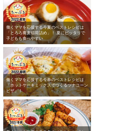
働くママを応援する今夏のベストレシピは
「とろろ蕎麦稲荷詰め」！ 夏にピッタリで
子どもも食べやすい
働くママを応援する今春のベストレシピは
「ホットケーキミックスでつくるツナコーン
ピザ」！