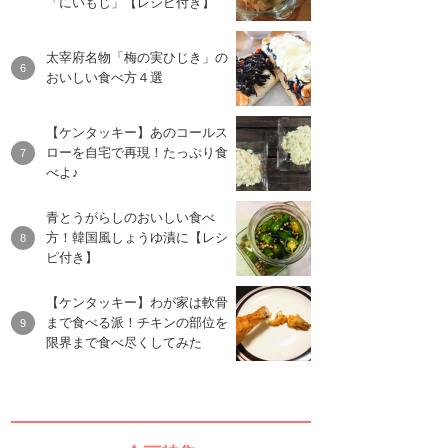
「にいもじ」【レシピ付き】
太宰府名物「梅の実ひじき」の
おいしい食べ方４選
【ケンタッキー】あのコールス
ローを自宅で再現！たっぷり食
べよ♪
青とうがらしのおいしい食べ
方！韓国風しょうゆ漬に【レシ
ピ付き】
【ケンタッキー】わが家は軟骨
まで食べる派！チキンの部位を
限界まで食べ尽くしてみた