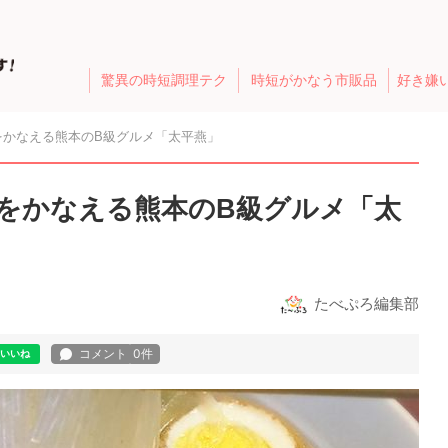
驚異の時短調理テク
時短がかなう市販品
好き嫌
をかなえる熊本のB級グルメ「太平燕」
をかなえる熊本のB級グルメ「太
たべぷろ編集部