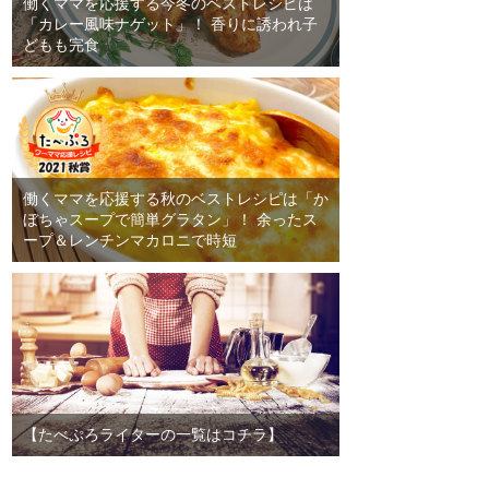
働くママを応援する今冬のベストレシピは
「カレー風味ナゲット」！ 香りに誘われ子
どもも完食
働くママを応援する秋のベストレシピは「か
ぼちゃスープで簡単グラタン」！ 余ったス
ープ＆レンチンマカロニで時短
【たべぷろライターの一覧はコチラ】