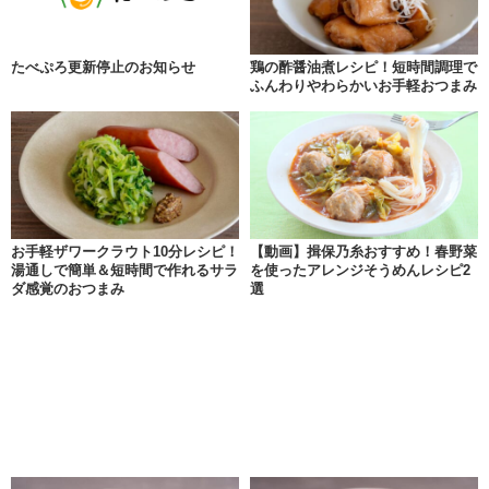
たべぷろ更新停止のお知らせ
鶏の酢醤油煮レシピ！短時間調理で
ふんわりやわらかいお手軽おつまみ
お手軽ザワークラウト10分レシピ！
【動画】揖保乃糸おすすめ！春野菜
湯通しで簡単＆短時間で作れるサラ
を使ったアレンジそうめんレシピ2
ダ感覚のおつまみ
選