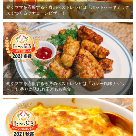
働くママを応援する今春のベストレシピは「ホットケーキミック
スでつくるツナコーンピザ」！
働くママを応援する今冬のベストレシピは「カレー風味ナゲッ
ト」！ 香りに誘われ子どもも完食