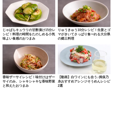
じゃばらキュウリの甘酢漬け15分レ
りゅうきゅう10分レシピ！生姜とゴ
シピ！料理の時間をたのしめる小気
マがきいてさっぱり食べれる大分県
味よい食感のおつまみ
の郷土料理
香味ザーサイレシピ！味付けはザー
【動画】白ワインにも合う♪揖保乃
サイのみ、シャキシャキな香味野菜
糸おすすめアレンジそうめんレシピ
と和えたおつまみ
2選