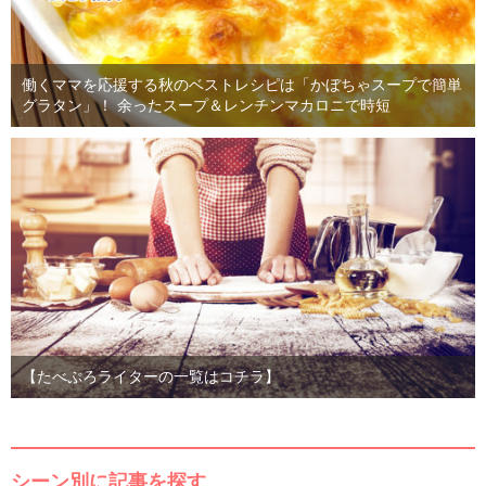
働くママを応援する秋のベストレシピは「かぼちゃスープで簡単
グラタン」！ 余ったスープ＆レンチンマカロニで時短
【たべぷろライターの一覧はコチラ】
シーン別に記事を探す