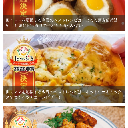
働くママを応援する今夏のベストレシピは「とろろ蕎麦稲荷詰
め」！ 夏にピッタリで子どもも食べやすい
働くママを応援する今春のベストレシピは「ホットケーキミック
スでつくるツナコーンピザ」！