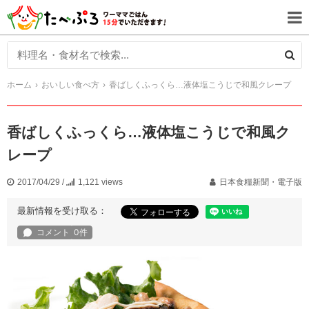
ホーム
おいしい食べ方
香ばしくふっくら…液体塩こうじで和風クレープ
香ばしくふっくら…液体塩こうじで和風ク
レープ
2017/04/29
/
1,121 views
日本食糧新聞・電子版
最新情報を受け取る：