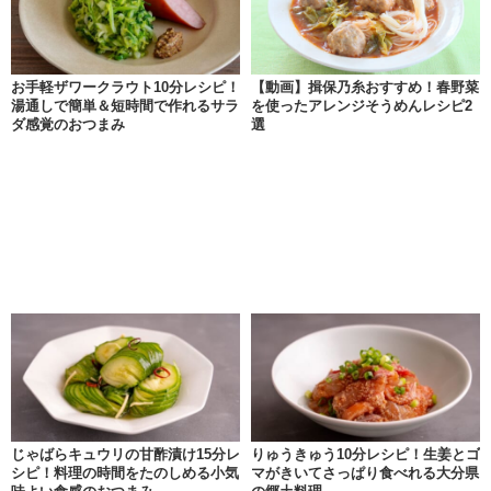
お手軽ザワークラウト10分レシピ！
【動画】揖保乃糸おすすめ！春野菜
湯通しで簡単＆短時間で作れるサラ
を使ったアレンジそうめんレシピ2
ダ感覚のおつまみ
選
じゃばらキュウリの甘酢漬け15分レ
りゅうきゅう10分レシピ！生姜とゴ
シピ！料理の時間をたのしめる小気
マがきいてさっぱり食べれる大分県