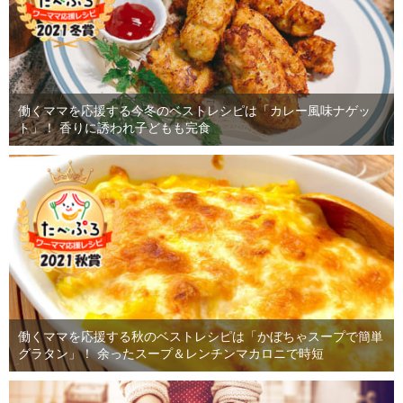
働くママを応援する今冬のベストレシピは「カレー風味ナゲッ
ト」！ 香りに誘われ子どもも完食
働くママを応援する秋のベストレシピは「かぼちゃスープで簡単
グラタン」！ 余ったスープ＆レンチンマカロニで時短