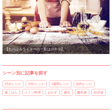
【たべぷろライターの一覧はコチラ】
シーン別に記事を探す
15分レシピ
10分レシピ
1週間レシピ
節約レシピ
夜ごはん
メイン料理
おかず
献立
離乳食
幼児食