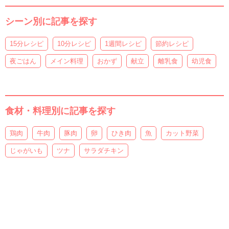
シーン別に記事を探す
15分レシピ
10分レシピ
1週間レシピ
節約レシピ
夜ごはん
メイン料理
おかず
献立
離乳食
幼児食
食材・料理別に記事を探す
鶏肉
牛肉
豚肉
卵
ひき肉
魚
カット野菜
じゃがいも
ツナ
サラダチキン