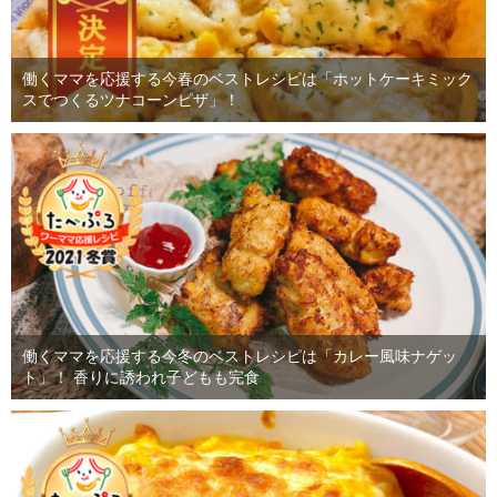
働くママを応援する今春のベストレシピは「ホットケーキミック
スでつくるツナコーンピザ」！
働くママを応援する今冬のベストレシピは「カレー風味ナゲッ
ト」！ 香りに誘われ子どもも完食