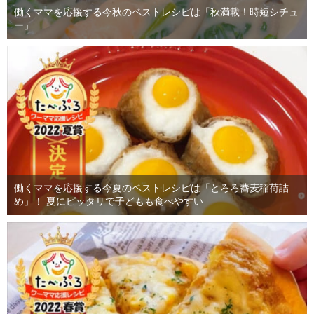
働くママを応援する今秋のベストレシピは「秋満載！時短シチュ
ー」
働くママを応援する今夏のベストレシピは「とろろ蕎麦稲荷詰
め」！ 夏にピッタリで子どもも食べやすい