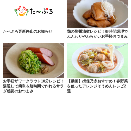
たべぷろ更新停止のお知らせ
鶏の酢醤油煮レシピ！短時間調理で
ふんわりやわらかいお手軽おつまみ
お手軽ザワークラウト10分レシピ！
【動画】揖保乃糸おすすめ！春野菜
湯通しで簡単＆短時間で作れるサラ
を使ったアレンジそうめんレシピ2
ダ感覚のおつまみ
選