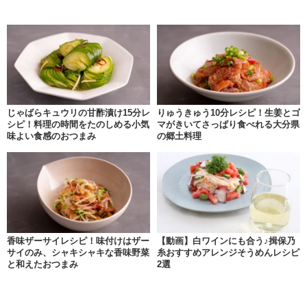
じゃばらキュウリの甘酢漬け15分レ
りゅうきゅう10分レシピ！生姜とゴ
シピ！料理の時間をたのしめる小気
マがきいてさっぱり食べれる大分県
味よい食感のおつまみ
の郷土料理
香味ザーサイレシピ！味付けはザー
【動画】白ワインにも合う♪揖保乃
サイのみ、シャキシャキな香味野菜
糸おすすめアレンジそうめんレシピ
と和えたおつまみ
2選