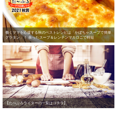
働くママを応援する秋のベストレシピは「かぼちゃスープで簡単
グラタン」！ 余ったスープ＆レンチンマカロニで時短
【たべぷろライターの一覧はコチラ】