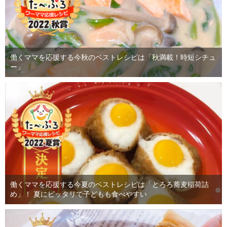
働くママを応援する今秋のベストレシピは「秋満載！時短シチュ
ー」
働くママを応援する今夏のベストレシピは「とろろ蕎麦稲荷詰
め」！ 夏にピッタリで子どもも食べやすい