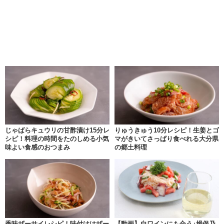
じゃばらキュウリの甘酢漬け15分レ
りゅうきゅう10分レシピ！生姜とゴ
シピ！料理の時間をたのしめる小気
マがきいてさっぱり食べれる大分県
味よい食感のおつまみ
の郷土料理
香味ザーサイレシピ！味付けはザー
【動画】白ワインにも合う♪揖保乃