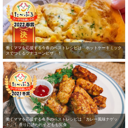
働くママを応援する今春のベストレシピは「ホットケーキミック
スでつくるツナコーンピザ」！
働くママを応援する今冬のベストレシピは「カレー風味ナゲッ
ト」！ 香りに誘われ子どもも完食