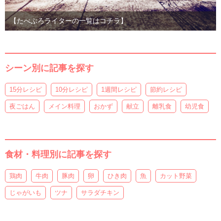
【たべぷろライターの一覧はコチラ】
シーン別に記事を探す
15分レシピ
10分レシピ
1週間レシピ
節約レシピ
夜ごはん
メイン料理
おかず
献立
離乳食
幼児食
食材・料理別に記事を探す
鶏肉
牛肉
豚肉
卵
ひき肉
魚
カット野菜
じゃがいも
ツナ
サラダチキン