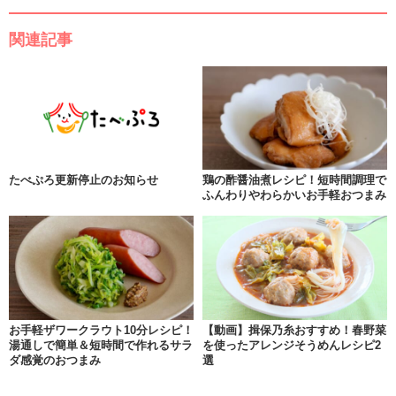
関連記事
たべぷろ更新停止のお知らせ
鶏の酢醤油煮レシピ！短時間調理で
ふんわりやわらかいお手軽おつまみ
お手軽ザワークラウト10分レシピ！
【動画】揖保乃糸おすすめ！春野菜
湯通しで簡単＆短時間で作れるサラ
を使ったアレンジそうめんレシピ2
ダ感覚のおつまみ
選