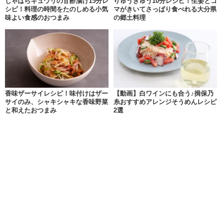
じゃばらキュウリの甘酢漬け15分レ
りゅうきゅう10分レシピ！生姜とゴ
シピ！料理の時間をたのしめる小気
マがきいてさっぱり食べれる大分県
味よい食感のおつまみ
の郷土料理
香味ザーサイレシピ！味付けはザー
【動画】白ワインにも合う♪揖保乃
サイのみ、シャキシャキな香味野菜
糸おすすめアレンジそうめんレシピ
と和えたおつまみ
2選