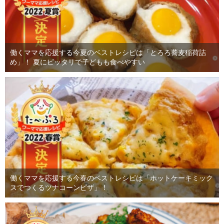
働くママを応援する今夏のベストレシピは「とろろ蕎麦稲荷詰
め」！ 夏にピッタリで子どもも食べやすい
働くママを応援する今春のベストレシピは「ホットケーキミック
スでつくるツナコーンピザ」！