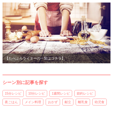
【たべぷろライターの一覧はコチラ】
シーン別に記事を探す
15分レシピ
10分レシピ
1週間レシピ
節約レシピ
夜ごはん
メイン料理
おかず
献立
離乳食
幼児食