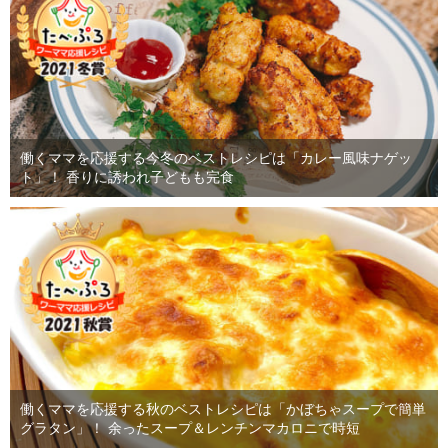
働くママを応援する今冬のベストレシピは「カレー風味ナゲッ
ト」！ 香りに誘われ子どもも完食
働くママを応援する秋のベストレシピは「かぼちゃスープで簡単
グラタン」！ 余ったスープ＆レンチンマカロニで時短