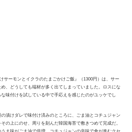
けサーモンとイクラのたまごかけご飯』（1300円）は、サー
ため、どうしても端材が多く出てしまっていました。ロスにな
ろな味付けを試している中で手応えを感じたのがユッケでし
製の漬けダレで味付け済みのところに、ごま油とコチュジャン
をその上にのせ、周りを刻んだ韓国海苔で敷きつめて完成だ。
のうま味がごま油で倍増。コチュジャンの辛味で食が進むクセ