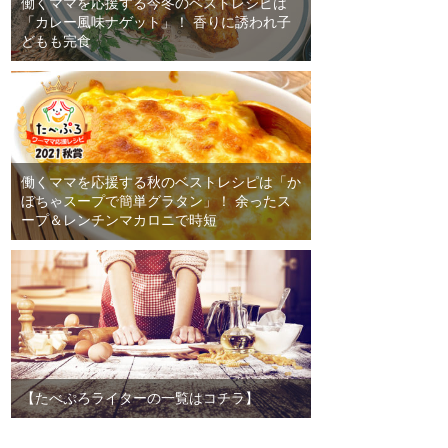
働くママを応援する今冬のベストレシピは
「カレー風味ナゲット」！ 香りに誘われ子
どもも完食
働くママを応援する秋のベストレシピは「か
ぼちゃスープで簡単グラタン」！ 余ったス
ープ＆レンチンマカロニで時短
【たべぷろライターの一覧はコチラ】