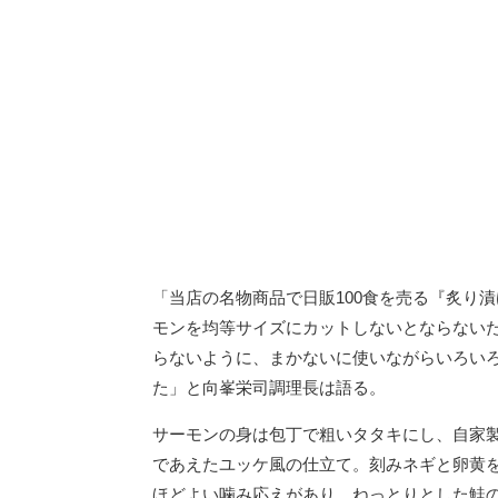
「当店の名物商品で日販100食を売る『炙り漬
モンを均等サイズにカットしないとならない
らないように、まかないに使いながらいろい
た」と向峯栄司調理長は語る。
サーモンの身は包丁で粗いタタキにし、自家
であえたユッケ風の仕立て。刻みネギと卵黄
ほどよい噛み応えがあり、ねっとりとした鮭