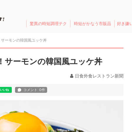
驚異の時短調理テク
時短がかなう市販品
好き嫌
！サーモンの韓国風ユッケ丼
！サーモンの韓国風ユッケ丼
日食外食レストラン新聞