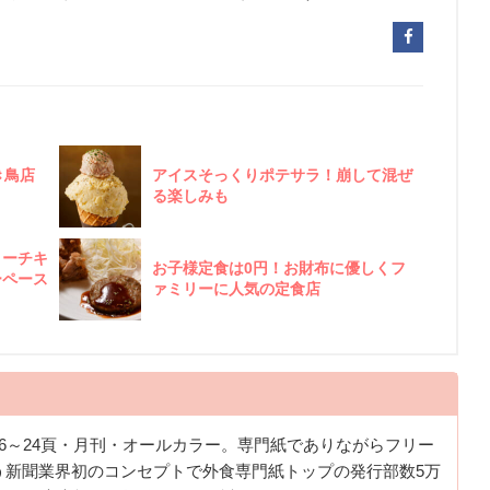
き鳥店
アイスそっくりポテサラ！崩して混ぜ
る楽しみも
リーチキ
お子様定食は0円！お財布に優しくフ
ーペース
ァミリーに人気の定食店
6～24頁・月刊・オールカラー。専門紙でありながらフリー
う新聞業界初のコンセプトで外食専門紙トップの発行部数5万