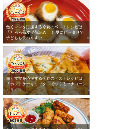
働くママを応援する今夏のベストレシピは
「とろろ蕎麦稲荷詰め」！ 夏にピッタリで
子どもも食べやすい
働くママを応援する今春のベストレシピは
「ホットケーキミックスでつくるツナコーン
ピザ」！