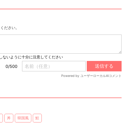
用ください。
丼
丼
韓国風
鮭