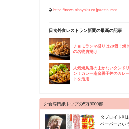
https://news.nissyoku.co.jp/restaurant
日食外食レストラン新聞の最新の記事
チョモランマ盛りは20個！焼
の名物唐揚げ
人気焼鳥店のまかないタンド
ン！カレー南蛮親子丼のカレ
トを活用
外食専門紙トップの5万8000部
タブロイド判1
ペーパーとい