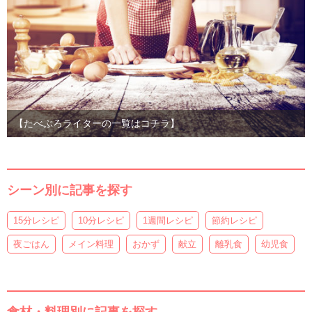
【たべぷろライターの一覧はコチラ】
シーン別に記事を探す
15分レシピ
10分レシピ
1週間レシピ
節約レシピ
夜ごはん
メイン料理
おかず
献立
離乳食
幼児食