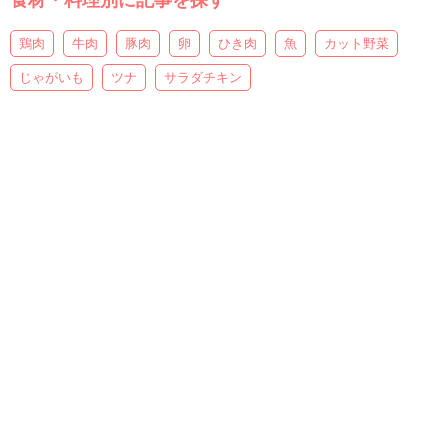
食材・料理別に記事を探す
鶏肉
牛肉
豚肉
卵
ひき肉
魚
カット野菜
じゃがいも
ツナ
サラダチキン