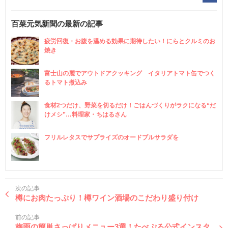
百菜元気新聞の最新の記事
疲労回復・お腹を温める効果に期待したい！にらとクルミのお
焼き
富士山の麓でアウトドアクッキング イタリアトマト缶でつく
るトマト煮込み
食材2つだけ、野菜を切るだけ！ごはんづくりがラクになる“だ
けメシ”…料理家・ちはるさん
フリルレタスでサプライズのオードブルサラダを
次の記事
樽にお肉たっぷり！樽ワイン酒場のこだわり盛り付け
前の記事
梅雨の簡単さっぱりメニュー3選！たべぷろ公式インスタ