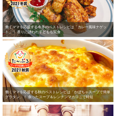
働くママを応援する今冬のベストレシピは「カレー風味ナゲッ
ト」！ 香りに誘われ子どもも完食
働くママを応援する秋のベストレシピは「かぼちゃスープで簡単
グラタン」！ 余ったスープ＆レンチンマカロニで時短