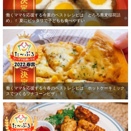
働くママを応援する今夏のベストレシピは「とろろ蕎麦稲荷詰
め」！ 夏にピッタリで子どもも食べやすい
働くママを応援する今春のベストレシピは「ホットケーキミック
スでつくるツナコーンピザ」！