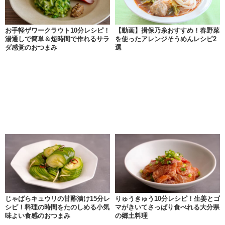
お手軽ザワークラウト10分レシピ！
【動画】揖保乃糸おすすめ！春野菜
湯通しで簡単＆短時間で作れるサラ
を使ったアレンジそうめんレシピ2
ダ感覚のおつまみ
選
じゃばらキュウリの甘酢漬け15分レ
りゅうきゅう10分レシピ！生姜とゴ
シピ！料理の時間をたのしめる小気
マがきいてさっぱり食べれる大分県
味よい食感のおつまみ
の郷土料理