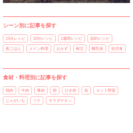
シーン別に記事を探す
15分レシピ
10分レシピ
1週間レシピ
節約レシピ
夜ごはん
メイン料理
おかず
献立
離乳食
幼児食
食材・料理別に記事を探す
鶏肉
牛肉
豚肉
卵
ひき肉
魚
カット野菜
じゃがいも
ツナ
サラダチキン