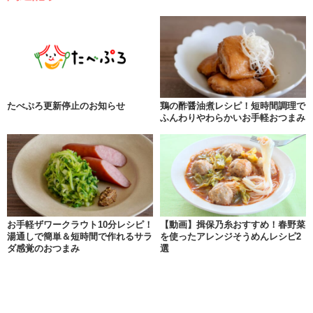
たべぷろ更新停止のお知らせ
鶏の酢醤油煮レシピ！短時間調理で
ふんわりやわらかいお手軽おつまみ
お手軽ザワークラウト10分レシピ！
【動画】揖保乃糸おすすめ！春野菜
湯通しで簡単＆短時間で作れるサラ
を使ったアレンジそうめんレシピ2
ダ感覚のおつまみ
選