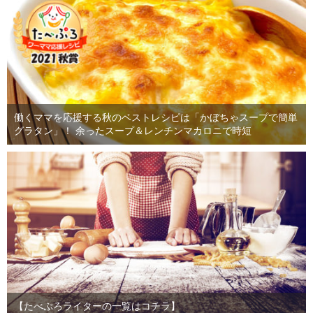
働くママを応援する秋のベストレシピは「かぼちゃスープで簡単
グラタン」！ 余ったスープ＆レンチンマカロニで時短
【たべぷろライターの一覧はコチラ】