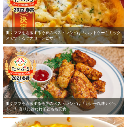
働くママを応援する今春のベストレシピは「ホットケーキミック
スでつくるツナコーンピザ」！
働くママを応援する今冬のベストレシピは「カレー風味ナゲッ
ト」！ 香りに誘われ子どもも完食