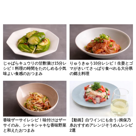
じゃばらキュウリの甘酢漬け15分レ
りゅうきゅう10分レシピ！生姜とゴ
シピ！料理の時間をたのしめる小気
マがきいてさっぱり食べれる大分県
味よい食感のおつまみ
の郷土料理
香味ザーサイレシピ！味付けはザー
【動画】白ワインにも合う♪揖保乃
サイのみ、シャキシャキな香味野菜
糸おすすめアレンジそうめんレシピ
と和えたおつまみ
2選