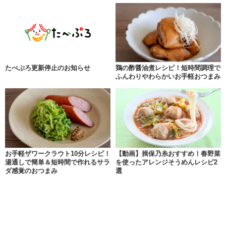
たべぷろ更新停止のお知らせ
鶏の酢醤油煮レシピ！短時間調理で
ふんわりやわらかいお手軽おつまみ
お手軽ザワークラウト10分レシピ！
【動画】揖保乃糸おすすめ！春野菜
湯通しで簡単＆短時間で作れるサラ
を使ったアレンジそうめんレシピ2
ダ感覚のおつまみ
選