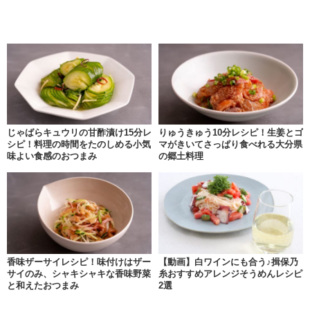
じゃばらキュウリの甘酢漬け15分レ
りゅうきゅう10分レシピ！生姜とゴ
シピ！料理の時間をたのしめる小気
マがきいてさっぱり食べれる大分県
味よい食感のおつまみ
の郷土料理
香味ザーサイレシピ！味付けはザー
【動画】白ワインにも合う♪揖保乃
サイのみ、シャキシャキな香味野菜
糸おすすめアレンジそうめんレシピ
と和えたおつまみ
2選