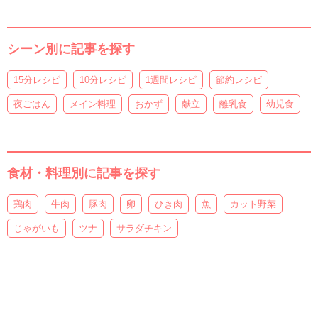
シーン別に記事を探す
15分レシピ
10分レシピ
1週間レシピ
節約レシピ
夜ごはん
メイン料理
おかず
献立
離乳食
幼児食
食材・料理別に記事を探す
鶏肉
牛肉
豚肉
卵
ひき肉
魚
カット野菜
じゃがいも
ツナ
サラダチキン