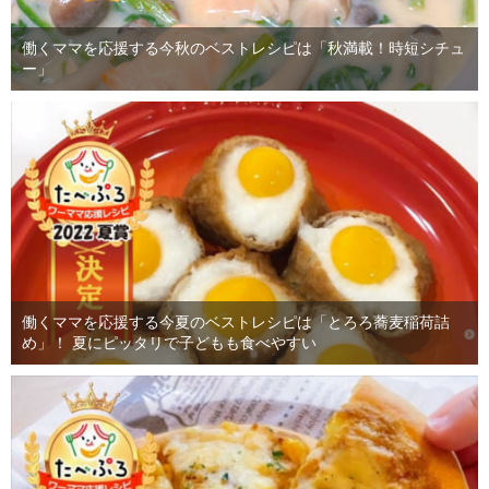
働くママを応援する今秋のベストレシピは「秋満載！時短シチュ
ー」
働くママを応援する今夏のベストレシピは「とろろ蕎麦稲荷詰
め」！ 夏にピッタリで子どもも食べやすい