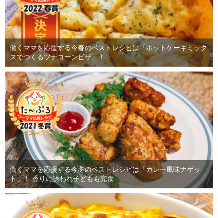
働くママを応援する今春のベストレシピは「ホットケーキミック
スでつくるツナコーンピザ」！
働くママを応援する今冬のベストレシピは「カレー風味ナゲッ
ト」！ 香りに誘われ子どもも完食