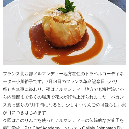
フランス北西部ノルマンディー地方在住のトラベルコーディネ
ーター小川裕子です。7月14日のフランス革命記念日（パリ
祭）も無事に終わり、夜はノルマンディー地方でも海岸沿いか
ら内陸部まで多くの場所で花火が打ち上げられました。バカン
ス真っ盛りの7月中旬になると、少しずつりんごの可愛らしい実
が目につきはじめます。
今回はこのりんごを使ったノルマンディーの伝統的なお菓子を
料理学校「P’tit Chef Academy」のシェフGallais Johnnatan 氏に