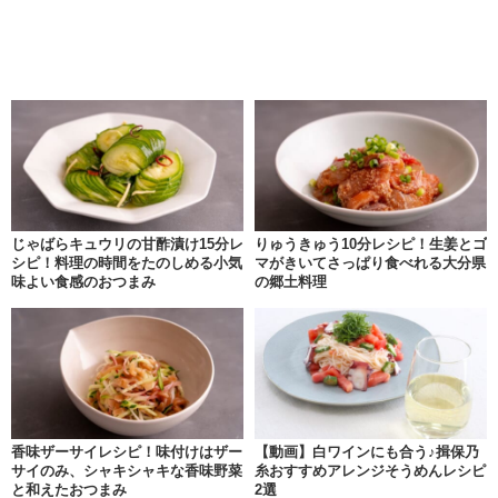
じゃばらキュウリの甘酢漬け15分レ
りゅうきゅう10分レシピ！生姜とゴ
シピ！料理の時間をたのしめる小気
マがきいてさっぱり食べれる大分県
味よい食感のおつまみ
の郷土料理
香味ザーサイレシピ！味付けはザー
【動画】白ワインにも合う♪揖保乃
サイのみ、シャキシャキな香味野菜
糸おすすめアレンジそうめんレシピ
と和えたおつまみ
2選