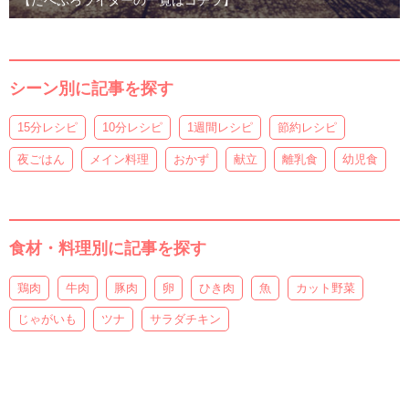
【たべぷろライターの一覧はコチラ】
シーン別に記事を探す
15分レシピ
10分レシピ
1週間レシピ
節約レシピ
夜ごはん
メイン料理
おかず
献立
離乳食
幼児食
食材・料理別に記事を探す
鶏肉
牛肉
豚肉
卵
ひき肉
魚
カット野菜
じゃがいも
ツナ
サラダチキン