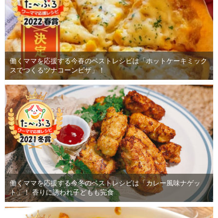
働くママを応援する今春のベストレシピは「ホットケーキミック
スでつくるツナコーンピザ」！
働くママを応援する今冬のベストレシピは「カレー風味ナゲッ
ト」！ 香りに誘われ子どもも完食