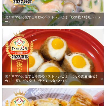
働くママを応援する今秋のベストレシピは「秋満載！時短シチュ
ー」
働くママを応援する今夏のベストレシピは「とろろ蕎麦稲荷詰
め」！ 夏にピッタリで子どもも食べやすい