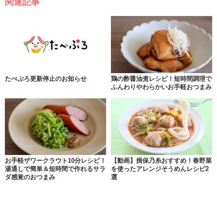
関連記事
たべぷろ更新停止のお知らせ
鶏の酢醤油煮レシピ！短時間調理で
ふんわりやわらかいお手軽おつまみ
お手軽ザワークラウト10分レシピ！
【動画】揖保乃糸おすすめ！春野菜
湯通しで簡単＆短時間で作れるサラ
を使ったアレンジそうめんレシピ2
ダ感覚のおつまみ
選