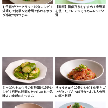
お手軽ザワークラウト10分レシピ！
【動画】揖保乃糸おすすめ！春野菜
湯通しで簡単＆短時間で作れるサラ
を使ったアレンジそうめんレシピ2
ダ感覚のおつまみ
選
じゃばらキュウリの甘酢漬け15分レ
りゅうきゅう10分レシピ！生姜とゴ
シピ！料理の時間をたのしめる小気
マがきいてさっぱり食べれる大分県
味よい食感のおつまみ
の郷土料理