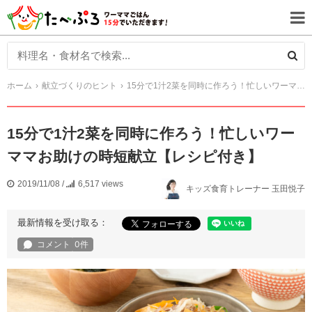
ホーム
献立づくりのヒント
15分で1汁2菜を同時に作ろう！忙しいワーママお助けの時短献立【レシピ付き】
15分で1汁2菜を同時に作ろう！忙しいワー
ママお助けの時短献立【レシピ付き】
2019/11/08
/
6,517 views
キッズ食育トレーナー 玉田悦子
最新情報を受け取る：