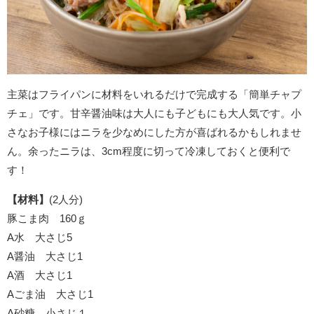
主菜はフライパンに材料をいれるだけで完成する「簡単チャプ
チェ」です。甘辛醤油味は大人にも子どもにも大人気です。小
さなお子様にはニラを少なめにした方が喜ばれるかもしれませ
ん。余ったニラは、3cm程度に切って冷凍しておくと便利で
す！
【材料】
(2人分)
豚こま肉 160ｇ
A水 大さじ5
A醤油 大さじ1
A酒 大さじ1
Aごま油 大さじ1
A砂糖 小さじ１