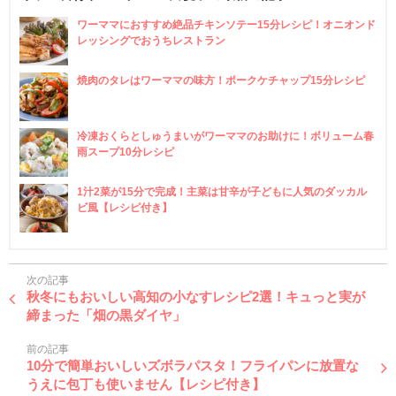
ワーママにおすすめ絶品チキンソテー15分レシピ！オニオンド
レッシングでおうちレストラン
焼肉のタレはワーママの味方！ポークケチャップ15分レシピ
冷凍おくらとしゅうまいがワーママのお助けに！ボリューム春
雨スープ10分レシピ
1汁2菜が15分で完成！主菜は甘辛が子どもに人気のダッカル
ビ風【レシピ付き】
次の記事
秋冬にもおいしい高知の小なすレシピ2選！キュっと実が
締まった「畑の黒ダイヤ」
前の記事
10分で簡単おいしいズボラパスタ！フライパンに放置な
うえに包丁も使いません【レシピ付き】