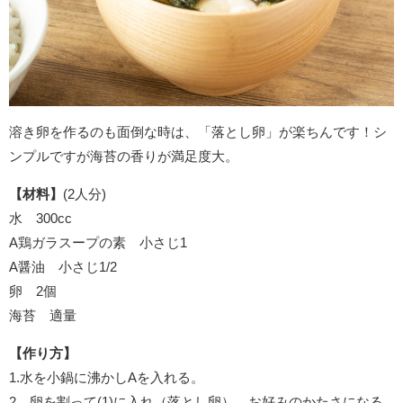
溶き卵を作るのも面倒な時は、「落とし卵」が楽ちんです！シ
ンプルですが海苔の香りが満足度大。
【材料】
(2人分)
水 300cc
A鶏ガラスープの素 小さじ1
A醤油 小さじ1/2
卵 2個
海苔 適量
【作り方】
1.水を小鍋に沸かしAを入れる。
2．卵を割って(1)に入れ（落とし卵）、お好みのかたさになる