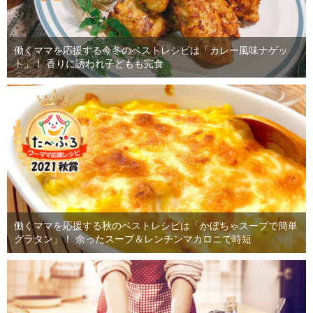
働くママを応援する今冬のベストレシピは「カレー風味ナゲッ
ト」！ 香りに誘われ子どもも完食
働くママを応援する秋のベストレシピは「かぼちゃスープで簡単
グラタン」！ 余ったスープ＆レンチンマカロニで時短