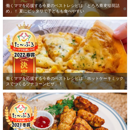
働くママを応援する今夏のベストレシピは「とろろ蕎麦稲荷詰
め」！ 夏にピッタリで子どもも食べやすい
働くママを応援する今春のベストレシピは「ホットケーキミック
スでつくるツナコーンピザ」！