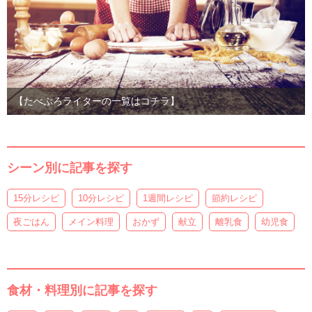
【たべぷろライターの一覧はコチラ】
シーン別に記事を探す
15分レシピ
10分レシピ
1週間レシピ
節約レシピ
夜ごはん
メイン料理
おかず
献立
離乳食
幼児食
食材・料理別に記事を探す