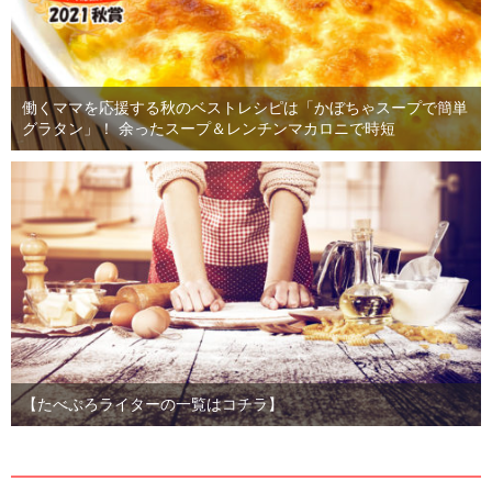
働くママを応援する秋のベストレシピは「かぼちゃスープで簡単
グラタン」！ 余ったスープ＆レンチンマカロニで時短
【たべぷろライターの一覧はコチラ】