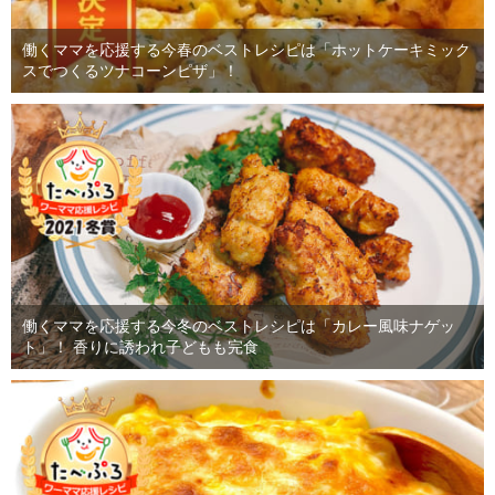
働くママを応援する今春のベストレシピは「ホットケーキミック
スでつくるツナコーンピザ」！
働くママを応援する今冬のベストレシピは「カレー風味ナゲッ
ト」！ 香りに誘われ子どもも完食