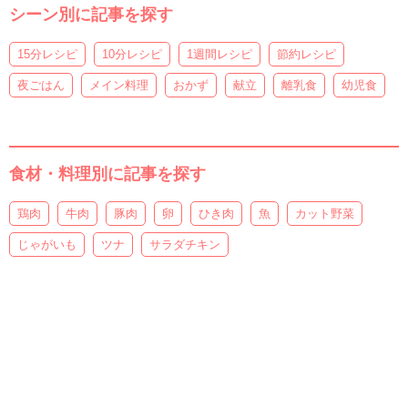
シーン別に記事を探す
15分レシピ
10分レシピ
1週間レシピ
節約レシピ
夜ごはん
メイン料理
おかず
献立
離乳食
幼児食
食材・料理別に記事を探す
鶏肉
牛肉
豚肉
卵
ひき肉
魚
カット野菜
じゃがいも
ツナ
サラダチキン