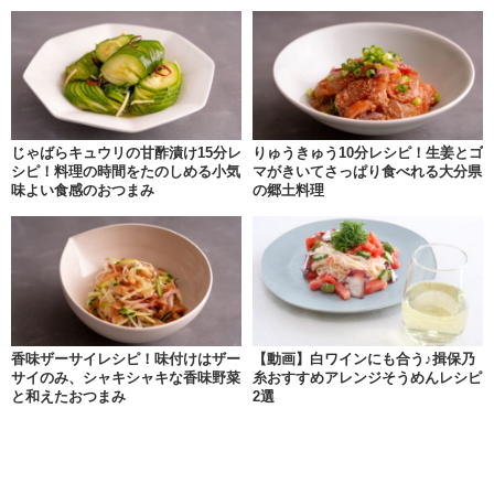
じゃばらキュウリの甘酢漬け15分レ
りゅうきゅう10分レシピ！生姜とゴ
シピ！料理の時間をたのしめる小気
マがきいてさっぱり食べれる大分県
味よい食感のおつまみ
の郷土料理
香味ザーサイレシピ！味付けはザー
【動画】白ワインにも合う♪揖保乃
サイのみ、シャキシャキな香味野菜
糸おすすめアレンジそうめんレシピ
と和えたおつまみ
2選