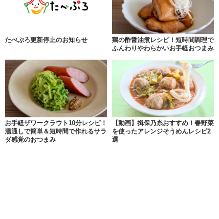
たべぷろ更新停止のお知らせ
鶏の酢醤油煮レシピ！短時間調理で
ふんわりやわらかいお手軽おつまみ
お手軽ザワークラウト10分レシピ！
【動画】揖保乃糸おすすめ！春野菜
湯通しで簡単＆短時間で作れるサラ
を使ったアレンジそうめんレシピ2
ダ感覚のおつまみ
選