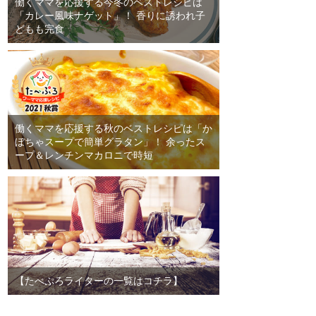
働くママを応援する今冬のベストレシピは
「カレー風味ナゲット」！ 香りに誘われ子
どもも完食
働くママを応援する秋のベストレシピは「か
ぼちゃスープで簡単グラタン」！ 余ったス
ープ＆レンチンマカロニで時短
【たべぷろライターの一覧はコチラ】