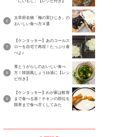
「にいもじ」【レシピ付き】
太宰府名物「梅の実ひじき」の
おいしい食べ方４選
【ケンタッキー】あのコールス
ローを自宅で再現！たっぷり食
べよ♪
青とうがらしのおいしい食べ
方！韓国風しょうゆ漬に【レシ
ピ付き】
【ケンタッキー】わが家は軟骨
まで食べる派！チキンの部位を
限界まで食べ尽くしてみた