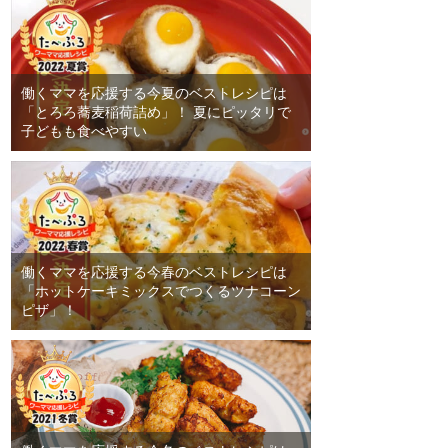
働くママを応援する今夏のベストレシピは
「とろろ蕎麦稲荷詰め」！ 夏にピッタリで
子どもも食べやすい
働くママを応援する今春のベストレシピは
「ホットケーキミックスでつくるツナコーン
ピザ」！