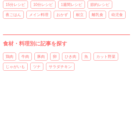
15分レシピ
10分レシピ
1週間レシピ
節約レシピ
夜ごはん
メイン料理
おかず
献立
離乳食
幼児食
食材・料理別に記事を探す
鶏肉
牛肉
豚肉
卵
ひき肉
魚
カット野菜
じゃがいも
ツナ
サラダチキン