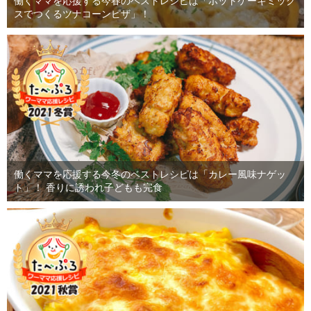
働くママを応援する今春のベストレシピは「ホットケーキミック
スでつくるツナコーンピザ」！
働くママを応援する今冬のベストレシピは「カレー風味ナゲッ
ト」！ 香りに誘われ子どもも完食