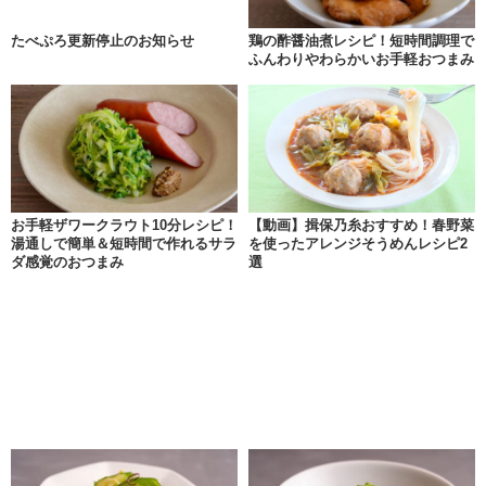
たべぷろ更新停止のお知らせ
鶏の酢醤油煮レシピ！短時間調理で
ふんわりやわらかいお手軽おつまみ
お手軽ザワークラウト10分レシピ！
【動画】揖保乃糸おすすめ！春野菜
湯通しで簡単＆短時間で作れるサラ
を使ったアレンジそうめんレシピ2
ダ感覚のおつまみ
選