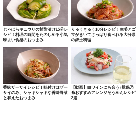
じゃばらキュウリの甘酢漬け15分レ
りゅうきゅう10分レシピ！生姜とゴ
シピ！料理の時間をたのしめる小気
マがきいてさっぱり食べれる大分県
味よい食感のおつまみ
の郷土料理
香味ザーサイレシピ！味付けはザー
【動画】白ワインにも合う♪揖保乃
サイのみ、シャキシャキな香味野菜
糸おすすめアレンジそうめんレシピ
と和えたおつまみ
2選