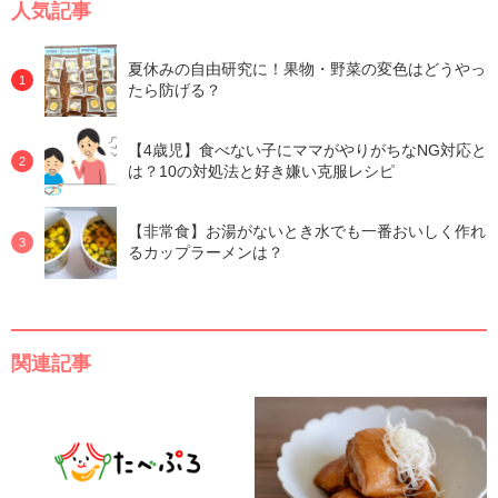
人気記事
夏休みの自由研究に！果物・野菜の変色はどうやっ
たら防げる？
【4歳児】食べない子にママがやりがちなNG対応と
は？10の対処法と好き嫌い克服レシピ
【非常食】お湯がないとき水でも一番おいしく作れ
るカップラーメンは？
関連記事