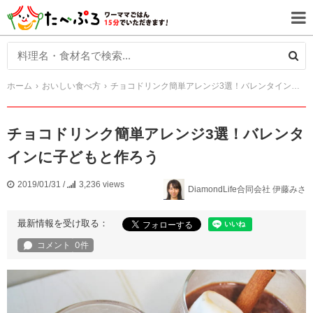
ホーム
おいしい食べ方
チョコドリンク簡単アレンジ3選！バレンタインに子どもと作ろう
チョコドリンク簡単アレンジ3選！バレンタ
インに子どもと作ろう
2019/01/31
/
3,236 views
DiamondLife合同会社 伊藤みさ
最新情報を受け取る：