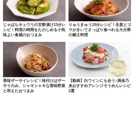
じゃばらキュウリの甘酢漬け15分レ
りゅうきゅう10分レシピ！生姜とゴ
シピ！料理の時間をたのしめる小気
マがきいてさっぱり食べれる大分県
味よい食感のおつまみ
の郷土料理
香味ザーサイレシピ！味付けはザー
【動画】白ワインにも合う♪揖保乃
サイのみ、シャキシャキな香味野菜
糸おすすめアレンジそうめんレシピ
と和えたおつまみ
2選