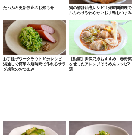
たべぷろ更新停止のお知らせ
鶏の酢醤油煮レシピ！短時間調理で
ふんわりやわらかいお手軽おつまみ
お手軽ザワークラウト10分レシピ！
【動画】揖保乃糸おすすめ！春野菜
湯通しで簡単＆短時間で作れるサラ
を使ったアレンジそうめんレシピ2
ダ感覚のおつまみ
選