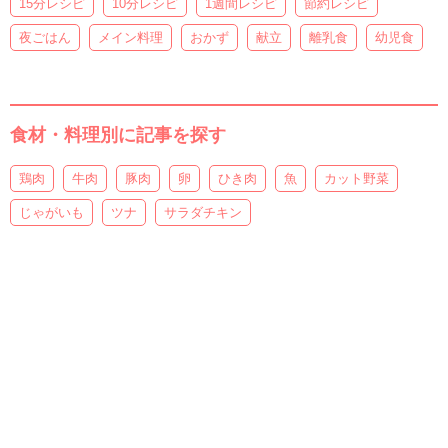
15分レシピ
10分レシピ
1週間レシピ
節約レシピ
夜ごはん
メイン料理
おかず
献立
離乳食
幼児食
食材・料理別に記事を探す
鶏肉
牛肉
豚肉
卵
ひき肉
魚
カット野菜
じゃがいも
ツナ
サラダチキン